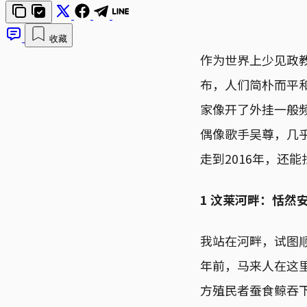
收藏
作为世界上少见政
布，人们简朴而平
家像开了外挂一般
偶像歌手吴尊，几
走到2016年，还
1 汶莱河畔：恬然
我站在河畔，试图
年前，马来人在这
方殖民者蚕食鲸吞