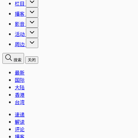
栏目
播客
影音
活动
周边
搜索
关闭
最新
国际
大陆
香港
台湾
速递
解读
评论
播客