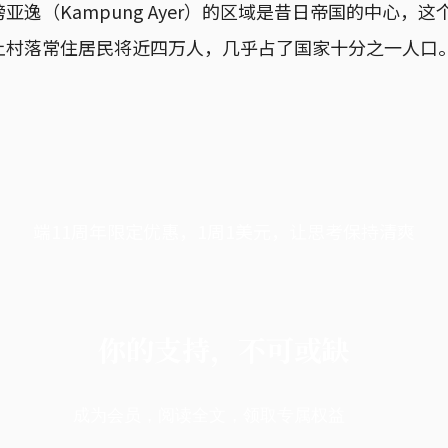
亚逸（Kampung Ayer）的区域是昔日帝国的中心，
上村落常住居民将近四万人，几乎占了国家十分之一人口
端11周年限定优惠，1周1美元，让思考保持清爽
你的支持，不可或缺
成为会员，阅读全文，领取专属权益