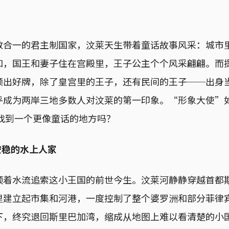
教合一的君主制国家，汶莱天生带着童话故事风采：城市
和，国王和妻子住在宫殿里，王子公主个个风采翩翩。而
频出好牌，除了皇宫里的王子，还有民间的王子──出身
乎成为两岸三地多数人对汶莱的第一印象。“形象大使”
能找到一个更像童话的地方吗？
安稳的水上人家
顺着水流追索这小王国的前世今生。汶莱河静静穿越首都
里建立起市集和河港，一度控制了整个婆罗洲和部分菲律
下，终究退回斯里巴加湾，缩成从地图上难以看清楚的小