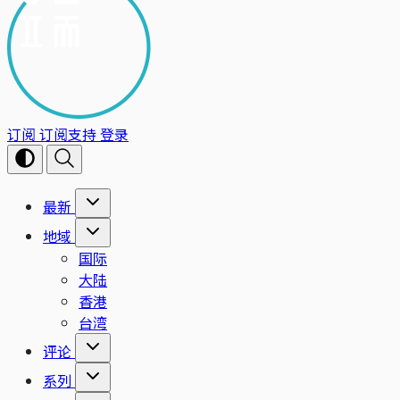
订阅
订阅支持
登录
最新
地域
国际
大陆
香港
台湾
评论
系列