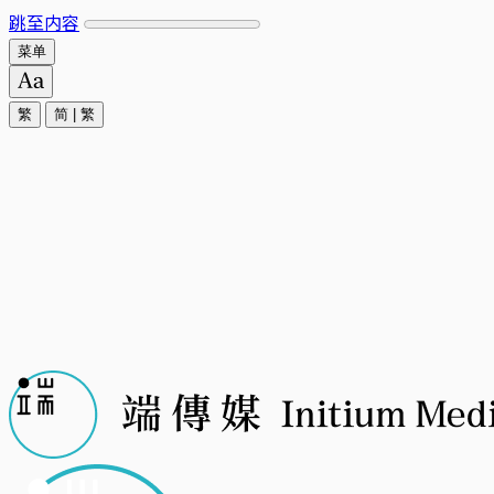
跳至内容
菜单
繁
简
|
繁