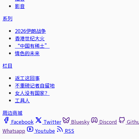
影音
系列
2026伊朗战争
香港世纪大火
“中国有稀土”
情色的未来
栏目
返工这回事
不重磅记者自留地
女人没有国家？
工具人
周边商城
Facebook
Twitter
Bluesky
Discord
Gith
Whatsapp
Youtube
RSS