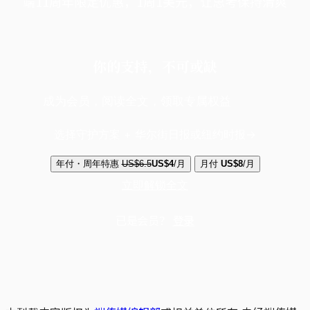
端11周年限定优惠，1周1美元，让思考保持清爽
你的支持，不可或缺
成为会员，阅读全文，领取专属权益
选择守护方案 + 华尔街日报或纽约时报
年付・周年特惠
US$6.5
US$4
/月
月付
US$8
/月
立即解锁全文
已是会员？
登录