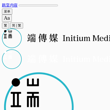
跳至内容
菜单
繁
简
|
繁