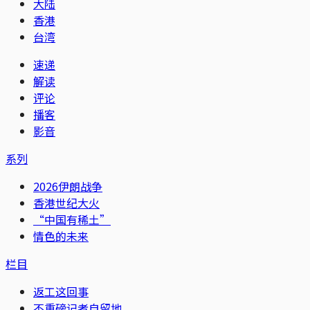
大陆
香港
台湾
速递
解读
评论
播客
影音
系列
2026伊朗战争
香港世纪大火
“中国有稀土”
情色的未来
栏目
返工这回事
不重磅记者自留地