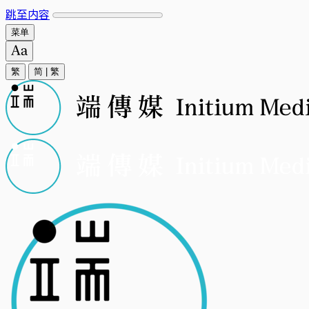
跳至内容
菜单
繁
简
|
繁