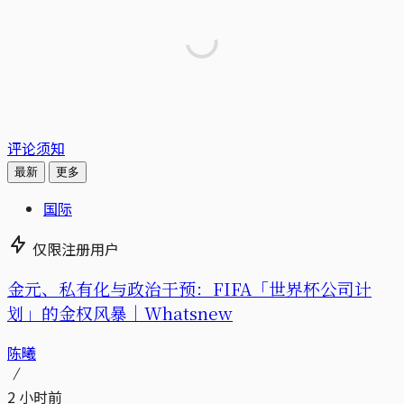
评论须知
最新
更多
国际
仅限注册用户
金元、私有化与政治干预：FIFA「世界杯公司计
划」的金权风暴｜Whatsnew
陈曦
2 小时前