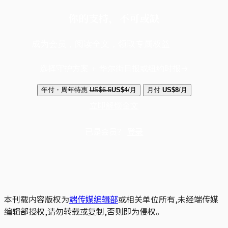
你的支持，不可或缺
成为会员，阅读全文，领取专属权益
选择守护方案 + 华尔街日报或纽约时报
年付・周年特惠
US$6.5
US$4
/月
月付
US$8
/月
立即解锁全文
已是会员？
登录
本刊载内容版权为
端传媒编辑部
或相关单位所有,未经端传媒
编辑部授权,请勿转载或复制,否则即为侵权。