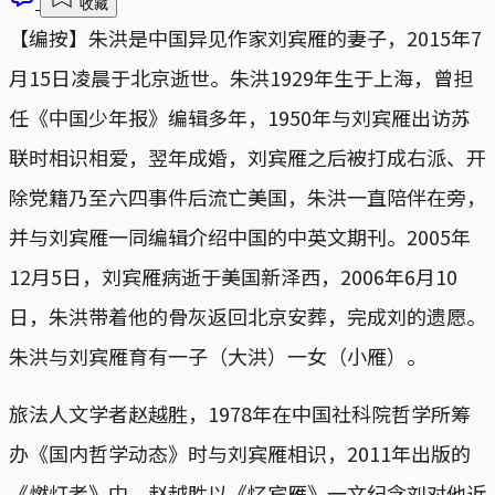
收藏
【编按】朱洪是中国异见作家刘宾雁的妻子，2015年7
月15日凌晨于北京逝世。朱洪1929年生于上海，曾担
任《中国少年报》编辑多年，1950年与刘宾雁出访苏
联时相识相爱，翌年成婚，刘宾雁之后被打成右派、开
除党籍乃至六四事件后流亡美国，朱洪一直陪伴在旁，
并与刘宾雁一同编辑介绍中国的中英文期刊。2005年
12月5日，刘宾雁病逝于美国新泽西，2006年6月10
日，朱洪带着他的骨灰返回北京安葬，完成刘的遗愿。
朱洪与刘宾雁育有一子（大洪）一女（小雁）。
旅法人文学者赵越胜，1978年在中国社科院哲学所筹
办《国内哲学动态》时与刘宾雁相识，2011年出版的
《燃灯者》中，赵越胜以《忆宾雁》一文纪念刘对他近