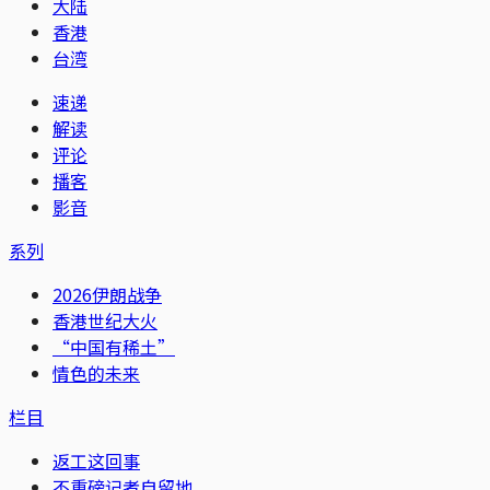
大陆
香港
台湾
速递
解读
评论
播客
影音
系列
2026伊朗战争
香港世纪大火
“中国有稀土”
情色的未来
栏目
返工这回事
不重磅记者自留地