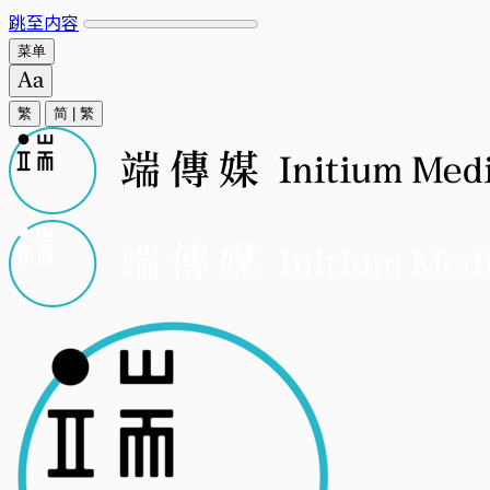
跳至内容
菜单
繁
简
|
繁