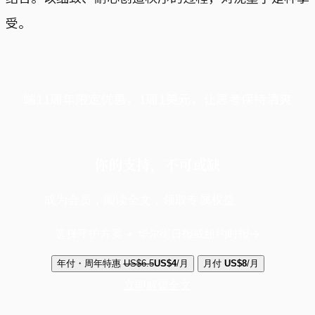
受。
端11周年限定优惠，1周1美元，让思考保持清爽
你的支持，不可或缺
成为会员，阅读全文，领取专属权益
选择守护方案 + 华尔街日报或纽约时报
年付・周年特惠
US$6.5
US$4
/月
月付
US$8
/月
立即解锁全文