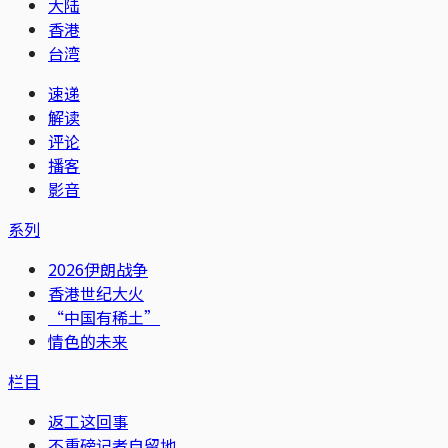
大陆
香港
台湾
速递
解读
评论
播客
影音
系列
2026伊朗战争
香港世纪大火
“中国有稀土”
情色的未来
栏目
返工这回事
不重磅记者自留地