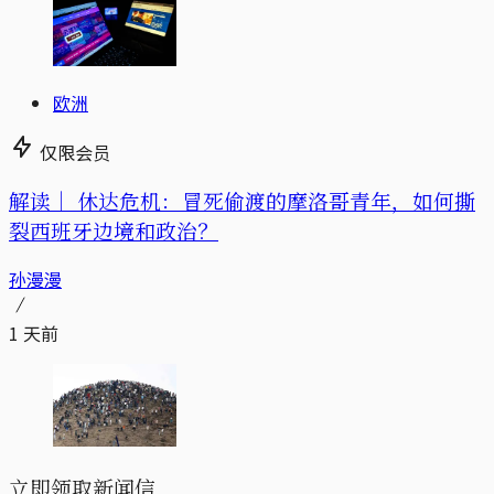
欧洲
仅限会员
解读｜
休达危机：冒死偷渡的摩洛哥青年，如何撕
裂西班牙边境和政治？
孙漫漫
1 天前
立即领取新闻信