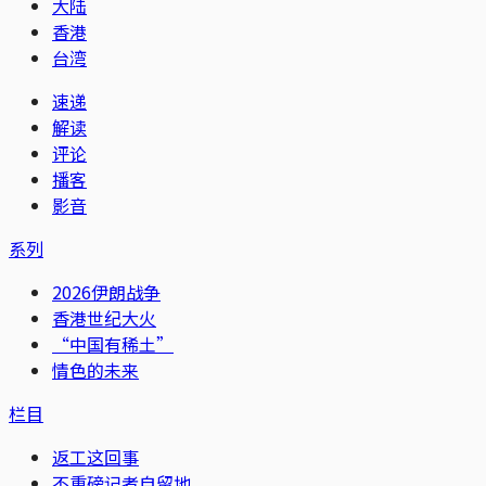
大陆
香港
台湾
速递
解读
评论
播客
影音
系列
2026伊朗战争
香港世纪大火
“中国有稀土”
情色的未来
栏目
返工这回事
不重磅记者自留地