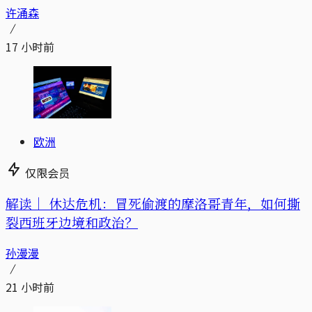
许涌森
17 小时前
欧洲
仅限会员
解读｜
休达危机：冒死偷渡的摩洛哥青年，如何撕
裂西班牙边境和政治？
孙漫漫
21 小时前