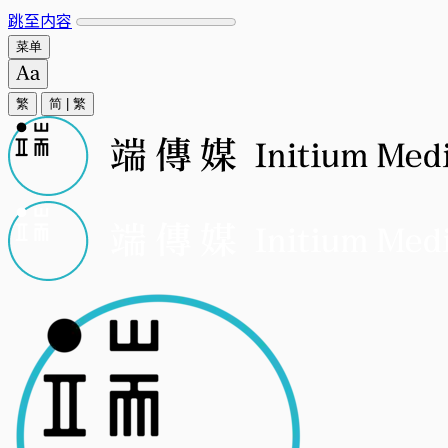
跳至内容
菜单
繁
简
|
繁