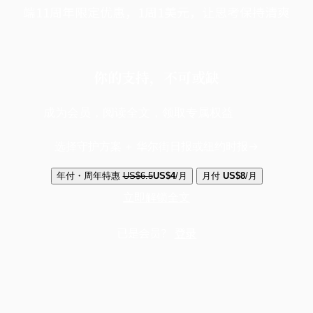
端11周年限定优惠，1周1美元，让思考保持清爽
你的支持，不可或缺
成为会员，阅读全文，领取专属权益
选择守护方案 + 华尔街日报或纽约时报
年付・周年特惠
US$6.5
US$4
/月
月付
US$8
/月
立即解锁全文
已是会员？
登录