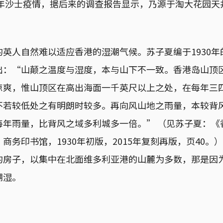
3年沙士疫情，据后来的调查报告显示，乃源于淘大花园
英人自然难以适应香港的湿潮气候。苏子夏编于1930
出：“山颠之温度与湿度，本与山下不一致。香港岛山顶
凉爽，惟山顶区在高出海面一千英尺以上之处，在每年三
不若较低处之有明朗时较多。再向风山地之雨量，本较背
每年雨量，比背风之域多利城多一倍。” （见苏子夏：《
商务印书馆，1930年初版，2015年复刻再版，页40。
的房子，以集中在北面维多利亚港的山麓为多数，那是因
潮湿。