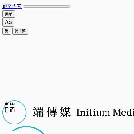
跳至内容
菜单
繁
简
|
繁