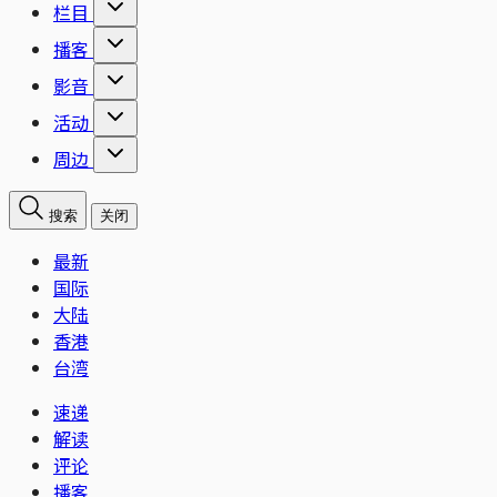
栏目
播客
影音
活动
周边
搜索
关闭
最新
国际
大陆
香港
台湾
速递
解读
评论
播客