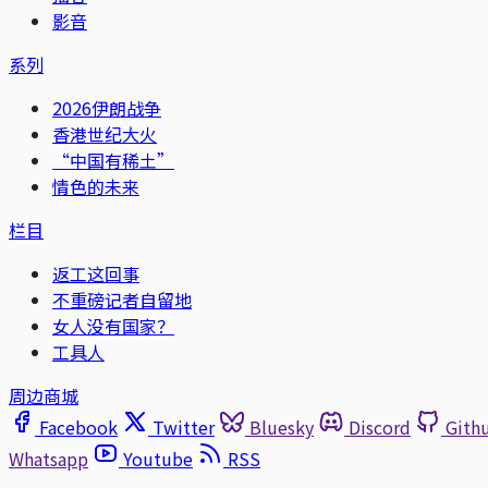
影音
系列
2026伊朗战争
香港世纪大火
“中国有稀土”
情色的未来
栏目
返工这回事
不重磅记者自留地
女人没有国家？
工具人
周边商城
Facebook
Twitter
Bluesky
Discord
Gith
Whatsapp
Youtube
RSS