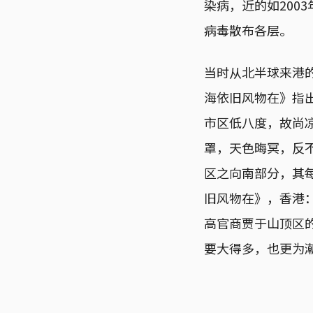
染病，近的如200
病毒散布各层。
当时从北半球来港的
海依旧风物在》指
市区低八度，故尚
罩，天色晦冥，反
区之向南部分，其
旧风物在》，香港：
高官商贾于山顶区
要大得多，也更为