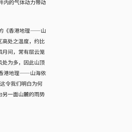
天井内的气体动力带动
年的《香港地理——山
区高处之温度，约比
四月间，常有层云笼
风处为多，因此山顶
香港地理——山海依
）这令我们明白为何
为另一面山麓的雨势