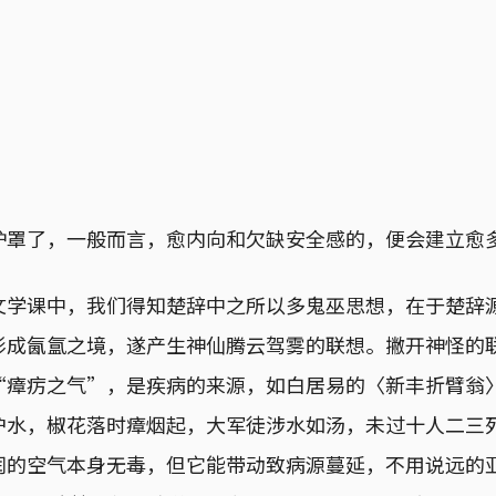
护罩了，一般而言，愈内向和欠缺安全感的，便会建立愈
文学课中，我们得知楚辞中之所以多鬼巫思想，在于楚辞
形成氤氲之境，遂产生神仙腾云驾雾的联想。撇开神怪的
“瘴疠之气”，是疾病的来源，如白居易的〈新丰折臂翁
沪水，椒花落时瘴烟起，大军徒涉水如汤，未过十人二三
润的空气本身无毒，但它能带动致病源蔓延，不用说远的