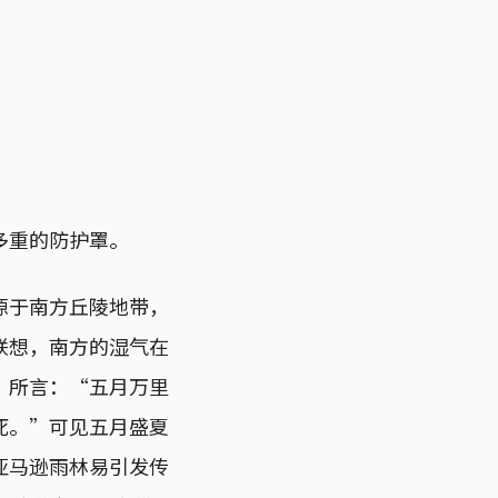
多重的防护罩。
源于南方丘陵地带，
联想，南方的湿气在
〉所言：“五月万里
死。”可见五月盛夏
亚马逊雨林易引发传