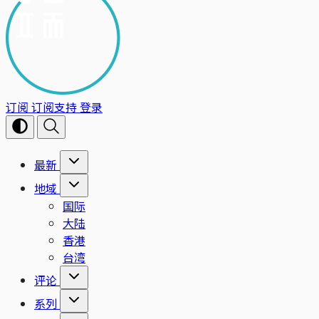
订阅
订阅支持
登录
最新
地域
国际
大陆
香港
台湾
评论
系列