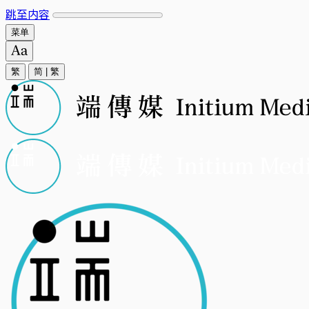
跳至内容
菜单
繁
简
|
繁