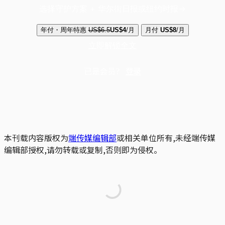
选择守护方案 + 华尔街日报或纽约时报
年付・周年特惠
US$6.5
US$4
/月
月付
US$8
/月
立即解锁全文
已是会员？
登录
本刊载内容版权为
端传媒编辑部
或相关单位所有,未经端传媒
编辑部授权,请勿转载或复制,否则即为侵权。