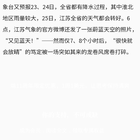
象台又预报23、24日，全省都有降水过程，其中淮北
地区雨量较大，25日，江苏全省的天气都会转好。6
点，江苏气象的官方微博还发了一张蔚蓝天空的照片，
“又见蓝天！”──然而仅7、8个小时后，“很快就
会放晴”的笃定被一场突如其来的龙卷风席卷打碎。
端11周年限定优惠，1周1美元，让思考保持清爽
你的支持，不可或缺
成为会员，阅读全文，领取专属权益