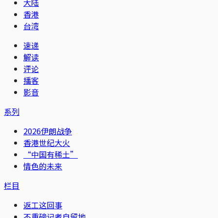
大陆
香港
台湾
速递
解读
评论
播客
影音
系列
2026伊朗战争
香港世纪大火
“中国有稀土”
情色的未来
栏目
返工这回事
不重磅记者自留地