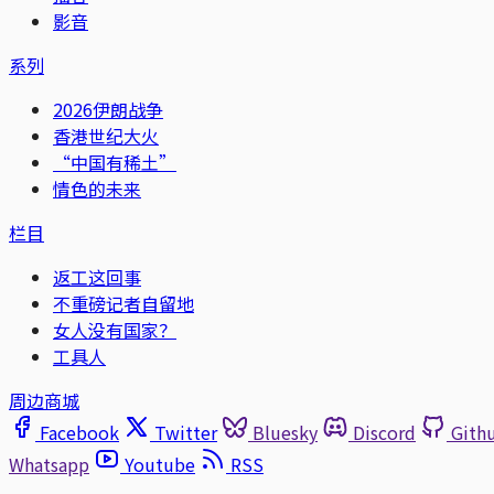
影音
系列
2026伊朗战争
香港世纪大火
“中国有稀土”
情色的未来
栏目
返工这回事
不重磅记者自留地
女人没有国家？
工具人
周边商城
Facebook
Twitter
Bluesky
Discord
Gith
Whatsapp
Youtube
RSS