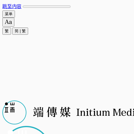
跳至内容
菜单
繁
简
|
繁