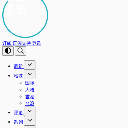
订阅
订阅支持
登录
最新
地域
国际
大陆
香港
台湾
评论
系列