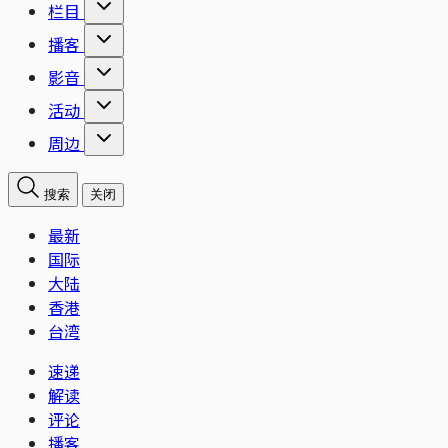
栏目
播客
影音
活动
周边
搜索
关闭
最新
国际
大陆
香港
台湾
速递
解读
评论
播客