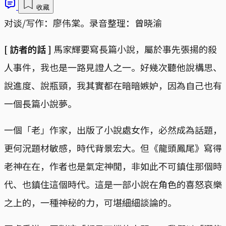
收藏
对谈/写作：廖伟棠。录音整理：曾晓渝
[ 訪者的話 ]
馬家輝要寫長篇小說，屬於事先張揚的殺
人事件，我也是一路見證人之一。好幾次聽他說構思、
說進度、說瓶頸，我其實都在暗暗嫉妒，因為自己也有
一個長篇小說夢。
一個「老」作家，出版了小說處女作，必然成為話題，
更何況題材敏感，時代背景宏大。但《龍頭鳳尾》寫得
老神在在，作者也是氣定神閒，非如此不可鎮住那個時
代、也鎮住這個時代。這是一部小說在角色的喜怒哀樂
之上的，一種神秘的力，可堪細細談論的。