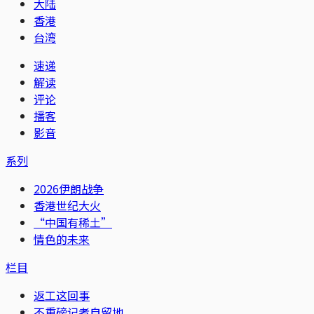
大陆
香港
台湾
速递
解读
评论
播客
影音
系列
2026伊朗战争
香港世纪大火
“中国有稀土”
情色的未来
栏目
返工这回事
不重磅记者自留地