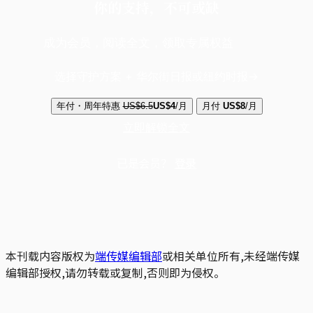
你的支持，不可或缺
成为会员，阅读全文，领取专属权益
选择守护方案 + 华尔街日报或纽约时报
年付・周年特惠
US$6.5
US$4
/月
月付
US$8
/月
立即解锁全文
已是会员？
登录
本刊载内容版权为
端传媒编辑部
或相关单位所有,未经端传媒
编辑部授权,请勿转载或复制,否则即为侵权。