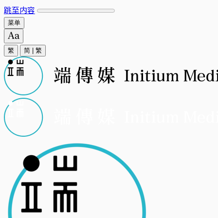
跳至内容
菜单
繁
简
|
繁