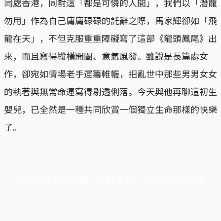
同處香港，同對這「都是可憐的人間」，我們以「潛龍
勿用」作為自己庸庸碌碌的託辭之際，馬家輝卻如「飛
龍在天」，不但克服重重障礙寫了這部《龍頭鳳尾》出
來，而且寫得縱橫開闔、意氣風發。雖說是長篇處女
作，卻宛如情場老手運籌帷幄，把亂世中那些男男女女
的執著與無常命運寫得剔透俐落。今天與他再聊這初生
嬰兒，已全然是一種共同欣賞一個獨立生命那樣的快樂
了。
端11周年限定优惠，1周1美元，让思考保持清爽