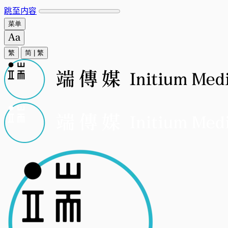
跳至内容
菜单
繁
简
|
繁