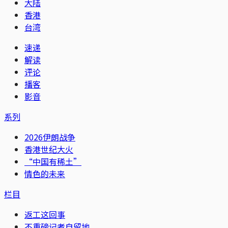
大陆
香港
台湾
速递
解读
评论
播客
影音
系列
2026伊朗战争
香港世纪大火
“中国有稀土”
情色的未来
栏目
返工这回事
不重磅记者自留地