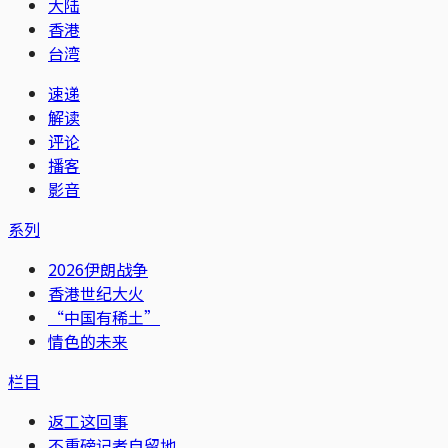
大陆
香港
台湾
速递
解读
评论
播客
影音
系列
2026伊朗战争
香港世纪大火
“中国有稀土”
情色的未来
栏目
返工这回事
不重磅记者自留地