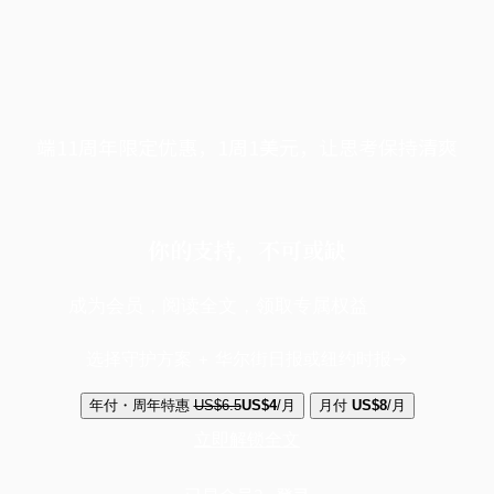
端11周年限定优惠，1周1美元，让思考保持清爽
你的支持，不可或缺
成为会员，阅读全文，领取专属权益
选择守护方案 + 华尔街日报或纽约时报
年付・周年特惠
US$6.5
US$4
/月
月付
US$8
/月
立即解锁全文