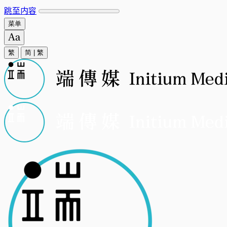
跳至内容
菜单
繁
简
|
繁