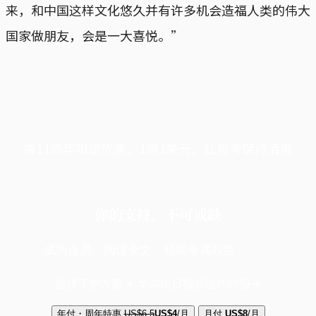
来，和中国这样文化悠久并有许多机会造福人类的伟大
国家做朋友，会是一大喜悦。”
端11周年限定优惠，1周1美元，让思考保持清爽
你的支持，不可或缺
成为会员，阅读全文，领取专属权益
选择守护方案 + 华尔街日报或纽约时报
年付・周年特惠
US$6.5
US$4
/月
月付
US$8
/月