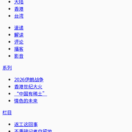
大陆
香港
台湾
速递
解读
评论
播客
影音
系列
2026伊朗战争
香港世纪大火
“中国有稀土”
情色的未来
栏目
返工这回事
不重磅记者自留地