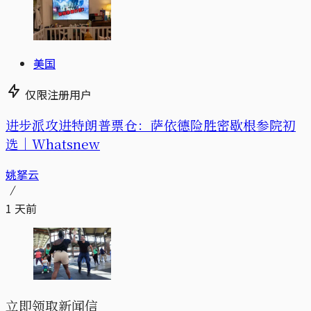
美国
仅限注册用户
进步派攻进特朗普票仓：萨依德险胜密歇根参院初
选｜Whatsnew
姚拏云
1 天前
立即领取新闻信