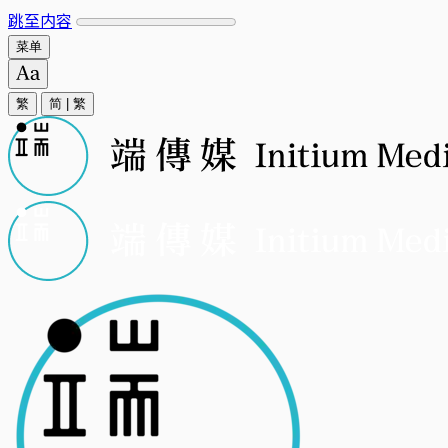
跳至内容
菜单
繁
简
|
繁