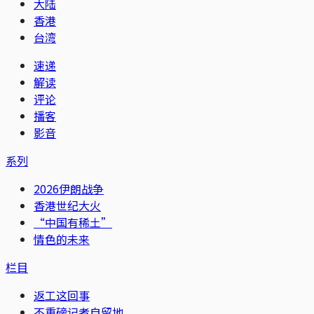
大陆
香港
台湾
速递
解读
评论
播客
影音
系列
2026伊朗战争
香港世纪大火
“中国有稀土”
情色的未来
栏目
返工这回事
不重磅记者自留地