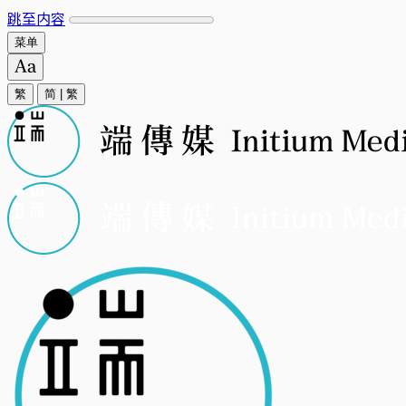
跳至内容
菜单
繁
简
|
繁