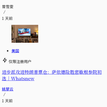
曾雪雯
1 天前
美国
仅限注册用户
进步派攻进特朗普票仓：萨依德险胜密歇根参院初
选｜Whatsnew
姚拏云
1 天前