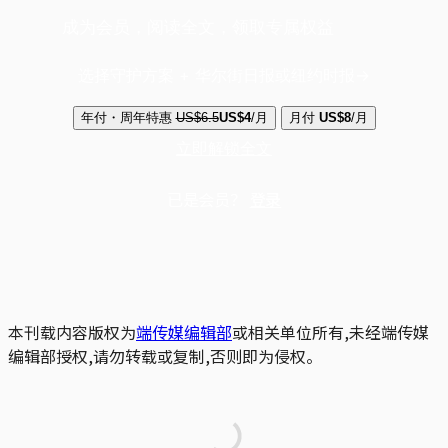
成为会员，阅读全文，领取专属权益
选择守护方案 + 华尔街日报或纽约时报
年付・周年特惠
US$6.5
US$4
/月
月付
US$8
/月
立即解锁全文
已是会员？
登录
本刊载内容版权为
端传媒编辑部
或相关单位所有,未经端传媒
编辑部授权,请勿转载或复制,否则即为侵权。