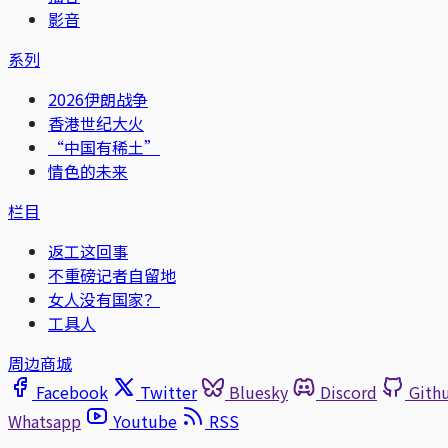
影音
系列
2026伊朗战争
香港世纪大火
“中国有稀土”
情色的未来
栏目
返工这回事
不重磅记者自留地
女人没有国家？
工具人
周边商城
Facebook
Twitter
Bluesky
Discord
Gith
Whatsapp
Youtube
RSS