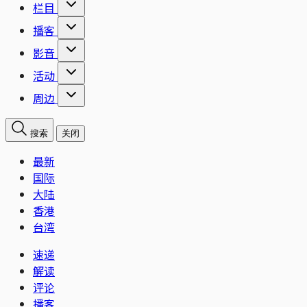
栏目
播客
影音
活动
周边
搜索
关闭
最新
国际
大陆
香港
台湾
速递
解读
评论
播客