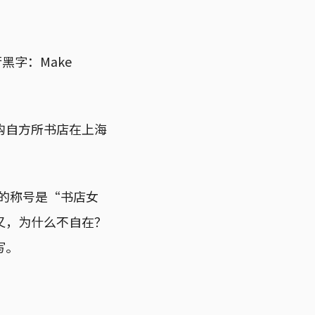
黑字：Make
购自方所书店在上海
她的称号是“书店女
又，为什么不自在？
写。