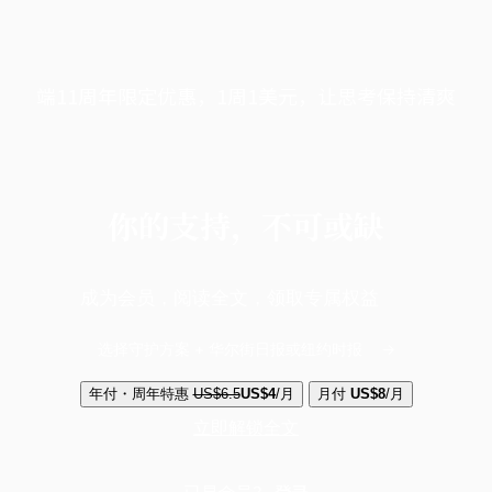
端11周年限定优惠，1周1美元，让思考保持清爽
你的支持，不可或缺
成为会员，阅读全文，领取专属权益
选择守护方案 + 华尔街日报或纽约时报
年付・周年特惠
US$6.5
US$4
/月
月付
US$8
/月
立即解锁全文
已是会员？
登录