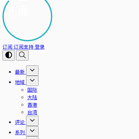
订阅
订阅支持
登录
最新
地域
国际
大陆
香港
台湾
评论
系列