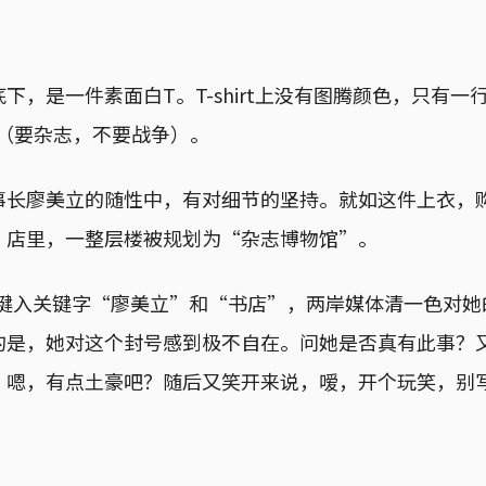
下，是一件素面白T。T-shirt上没有图腾颜色，只有一行
 war（要杂志，不要战争）。
事长廖美立的随性中，有对细节的坚持。就如这件上衣，
。店里，一整层楼被规划为“杂志博物馆”。
le键入关键字“廖美立”和“书店”，两岸媒体清一色对
的是，她对这个封号感到极不自在。问她是否真有此事？
，嗯，有点土豪吧？随后又笑开来说，嗳，开个玩笑，别