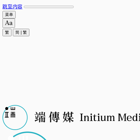
跳至内容
菜单
繁
简
|
繁