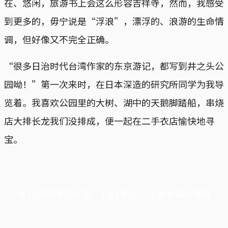
在、悠闲，旅游书上会这么形容吉祥寺，然而，我感受
到更多的，毋宁说是“浮浪”，漂浮的、浪游的生命情
调，但好像又不完全正确。
“很多日治时代台湾作家的东京游记，都写到井之头公
园呦！”第一次来时，在日本深造的研究所同学为我导
览着。我喜欢公园里的大树、湖中的天鹅脚踏船，串烧
店大排长龙我们没排成，便一起在二手衣店愉快地寻
宝。
端11周年限定优惠，1周1美元，让思考保持清爽