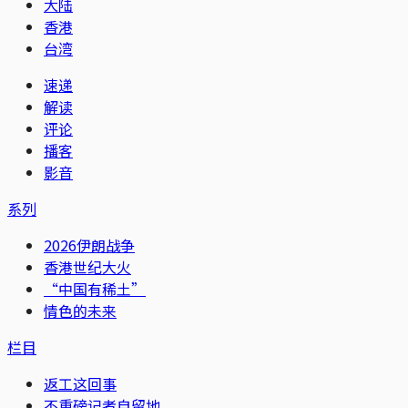
大陆
香港
台湾
速递
解读
评论
播客
影音
系列
2026伊朗战争
香港世纪大火
“中国有稀土”
情色的未来
栏目
返工这回事
不重磅记者自留地