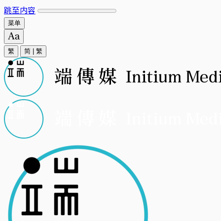
跳至内容
菜单
繁
简
|
繁