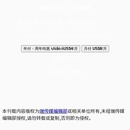
你的支持，不可或缺
成为会员，阅读全文，领取专属权益
选择守护方案 + 华尔街日报或纽约时报
年付・周年特惠
US$6.5
US$4
/月
月付
US$8
/月
立即解锁全文
已是会员？
登录
本刊载内容版权为
端传媒编辑部
或相关单位所有,未经端传媒
编辑部授权,请勿转载或复制,否则即为侵权。