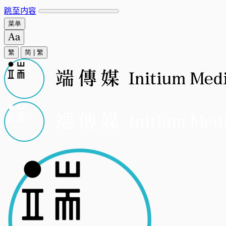
跳至内容
菜单
繁
简
|
繁