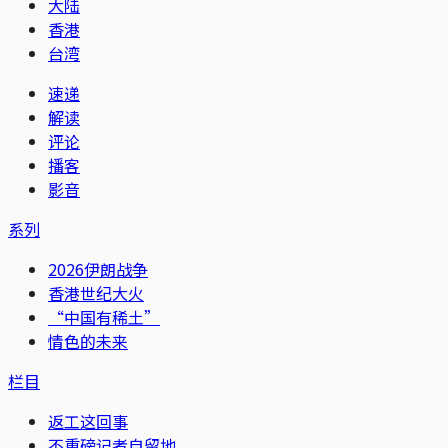
大陆
香港
台湾
速递
解读
评论
播客
影音
系列
2026伊朗战争
香港世纪大火
“中国有稀土”
情色的未来
栏目
返工这回事
不重磅记者自留地