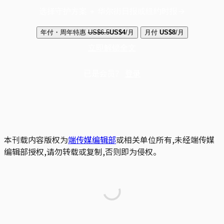
选择守护方案 + 华尔街日报或纽约时报
年付・周年特惠
US$6.5
US$4
/月
月付
US$8
/月
立即解锁全文
已是会员？
登录
本刊载内容版权为
端传媒编辑部
或相关单位所有,未经端传媒
编辑部授权,请勿转载或复制,否则即为侵权。