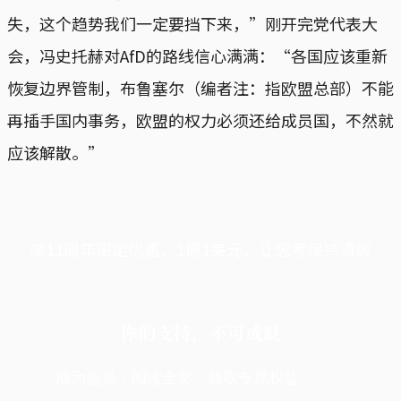
失，这个趋势我们一定要挡下来，”刚开完党代表大
会，冯史托赫对AfD的路线信心满满：“各国应该重新
恢复边界管制，布鲁塞尔（编者注：指欧盟总部）不能
再插手国内事务，欧盟的权力必须还给成员国，不然就
应该解散。”
端11周年限定优惠，1周1美元，让思考保持清爽
你的支持，不可或缺
成为会员，阅读全文，领取专属权益