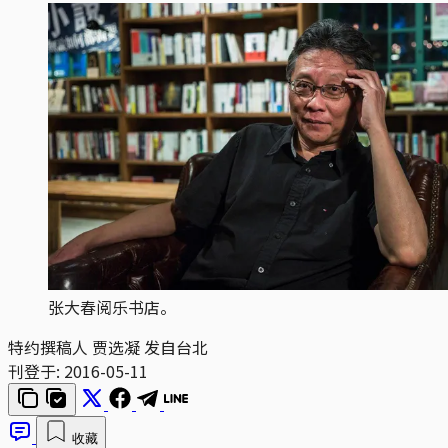
张大春阅乐书店。
特约撰稿人 贾选凝 发自台北
刊登于:
2016-05-11
收藏