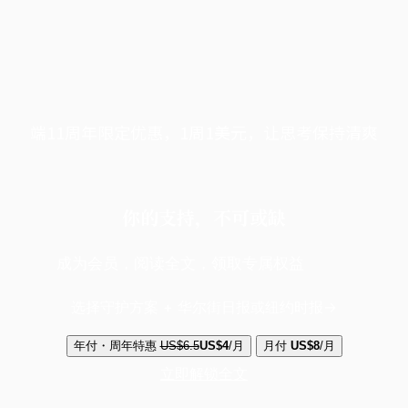
端11周年限定优惠，1周1美元，让思考保持清爽
你的支持，不可或缺
成为会员，阅读全文，领取专属权益
选择守护方案 + 华尔街日报或纽约时报
年付・周年特惠
US$6.5
US$4
/月
月付
US$8
/月
立即解锁全文