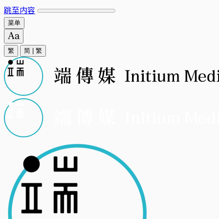
跳至内容
菜单
繁
简
|
繁