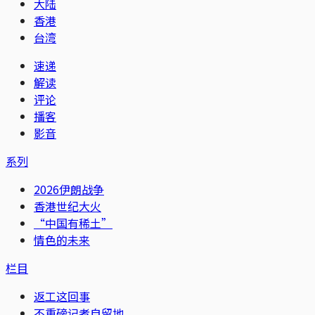
大陆
香港
台湾
速递
解读
评论
播客
影音
系列
2026伊朗战争
香港世纪大火
“中国有稀土”
情色的未来
栏目
返工这回事
不重磅记者自留地