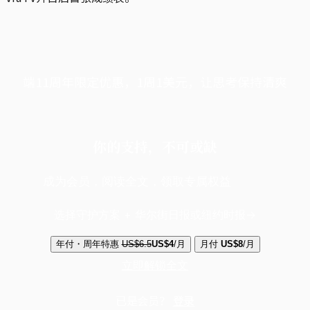
端11周年限定优惠，1周1美元，让思考保持清爽
你的支持，不可或缺
成为会员，阅读全文，领取专属权益
选择守护方案 + 华尔街日报或纽约时报
年付・周年特惠
US$6.5
US$4
/月
月付
US$8
/月
立即解锁全文
已是会员？
登录