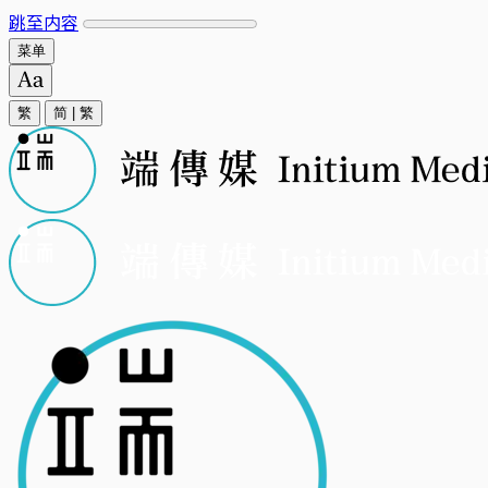
跳至内容
菜单
繁
简
|
繁