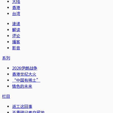
大陆
香港
台湾
速递
解读
评论
播客
影音
系列
2026伊朗战争
香港世纪大火
“中国有稀土”
情色的未来
栏目
返工这回事
不重磅记者自留地