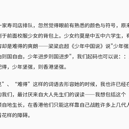
一家寿司店排队，忽然觉得眼前有熟悉的颜色与符号，原
别于前面校服少女的背包上。少女约莫是中五中六学生，
容却是难得的爽朗——梁梁启超《少年中国说》说"少年
由则国自由，少年进步则国进步"，我们起码也可以说：
记得，少年坚强，则香港坚强。
见”、“难得”这样的词语去形容她的时候，我也许已经
的我们，最讨厌来自大人先生们的误读——我想包括这个
顾自地生长，在香港他们只能这样靠自己战胜许多上几代
着花样的障碍。