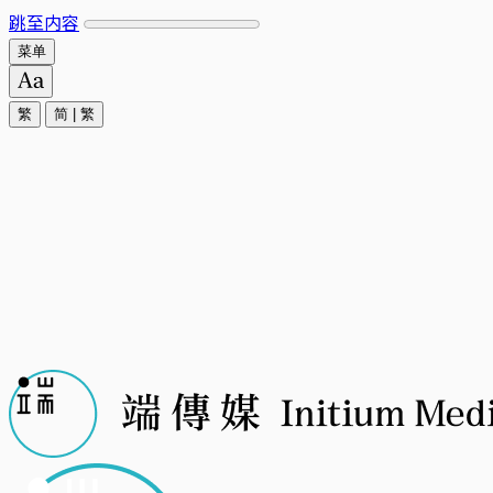
跳至内容
菜单
繁
简
|
繁