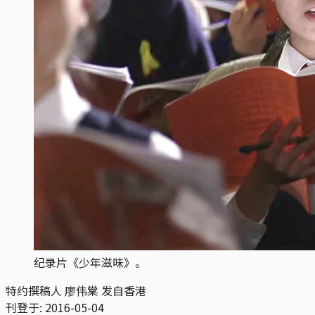
纪录片《少年滋味》。
特约撰稿人 廖伟棠 发自香港
刊登于:
2016-05-04