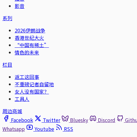
影音
系列
2026伊朗战争
香港世纪大火
“中国有稀土”
情色的未来
栏目
返工这回事
不重磅记者自留地
女人没有国家？
工具人
周边商城
Facebook
Twitter
Bluesky
Discord
Gith
Whatsapp
Youtube
RSS