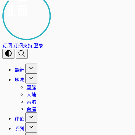
订阅
订阅支持
登录
最新
地域
国际
大陆
香港
台湾
评论
系列