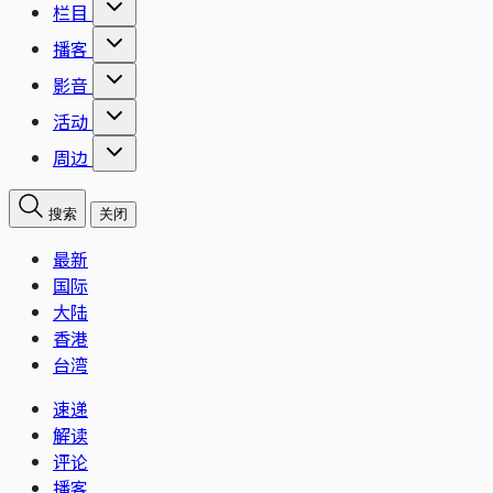
栏目
播客
影音
活动
周边
搜索
关闭
最新
国际
大陆
香港
台湾
速递
解读
评论
播客