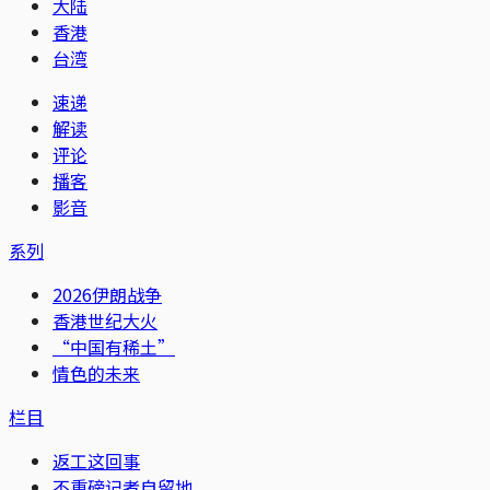
大陆
香港
台湾
速递
解读
评论
播客
影音
系列
2026伊朗战争
香港世纪大火
“中国有稀土”
情色的未来
栏目
返工这回事
不重磅记者自留地