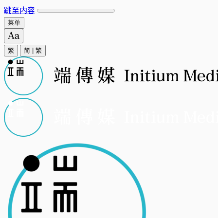
跳至内容
菜单
繁
简
|
繁