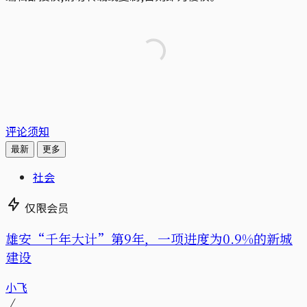
评论须知
最新
更多
社会
仅限会员
雄安“千年大计”第9年，一项进度为0.9%的新城
建设
小飞