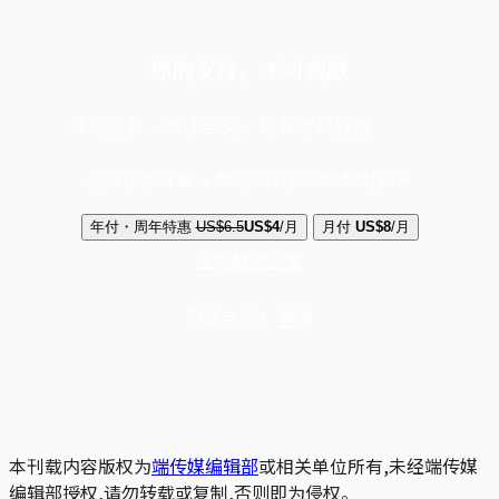
你的支持，不可或缺
成为会员，阅读全文，领取专属权益
选择守护方案 + 华尔街日报或纽约时报
年付・周年特惠
US$6.5
US$4
/月
月付
US$8
/月
立即解锁全文
已是会员？
登录
本刊载内容版权为
端传媒编辑部
或相关单位所有,未经端传媒
编辑部授权,请勿转载或复制,否则即为侵权。