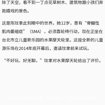
除了天空，看不到一丁点花草树木、建筑物跟小孩们奔
跑嬉戏的景色。
这是陈玟聿此刻眼中的世界。她12岁，患有“脊髓性
肌肉萎缩症”（SMA），必须靠轮椅行动，现在正坐在
台北市立儿童新乐园的水果摩天轮里。这座全新的儿童
游乐场在2014年底开幕后，邀请玟聿前来试玩。
“不好玩、好无聊。”玟聿对水果摩天轮给出了评价。
端11周年限定优惠，1周1美元，让思考保持清爽