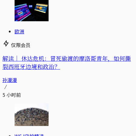
欧洲
仅限会员
解读｜
休达危机：冒死偷渡的摩洛哥青年，如何撕
裂西班牙边境和政治？
孙漫漫
5 小时前
WSJ守护精选