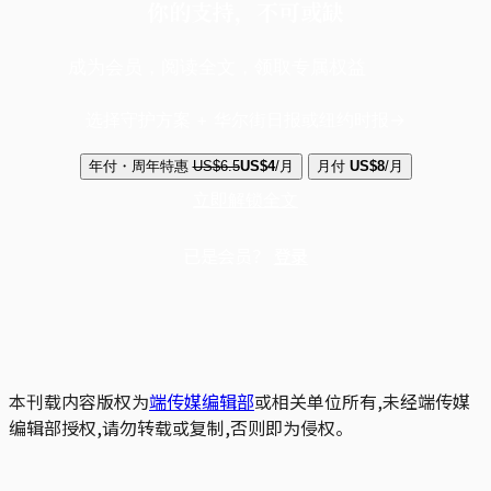
你的支持，不可或缺
成为会员，阅读全文，领取专属权益
选择守护方案 + 华尔街日报或纽约时报
年付・周年特惠
US$6.5
US$4
/月
月付
US$8
/月
立即解锁全文
已是会员？
登录
本刊载内容版权为
端传媒编辑部
或相关单位所有,未经端传媒
编辑部授权,请勿转载或复制,否则即为侵权。