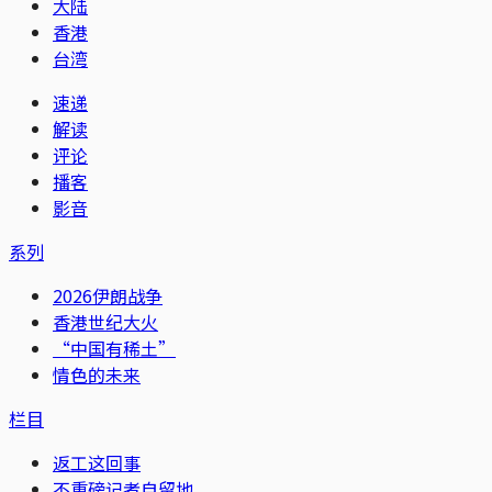
大陆
香港
台湾
速递
解读
评论
播客
影音
系列
2026伊朗战争
香港世纪大火
“中国有稀土”
情色的未来
栏目
返工这回事
不重磅记者自留地