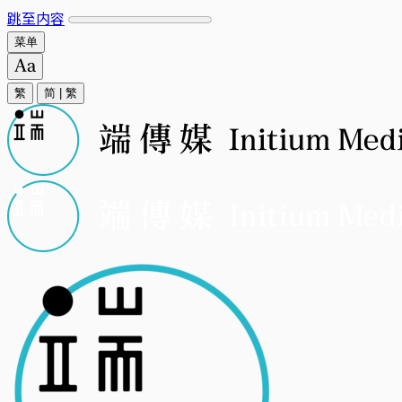
跳至内容
菜单
繁
简
|
繁