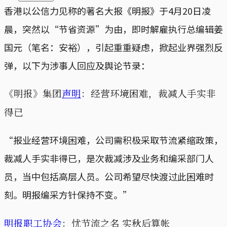
香港以公信力见称的著名大报《明报》于4月20日凌
晨，突然以“节省资源”为由，即时解雇执行总编辑姜
国元（笔名：安裕），引起重重疑虑，掀起业界强烈反
弹，以下为涉事人回应及舆论节录：
《明报》集团
声明
：经营环境困难，裁减人手实非
得已
“报业经营环境困难，公司需积极采取节流紧缩政策，
裁减人手实非得已，是次裁减涉及业务和编采部门人
员，当中包括高层人员。公司希望尽快渡过此困难时
刻。明报编采方针保持不变。”
明报职工协会
：忧节流之名 实秋后算帐