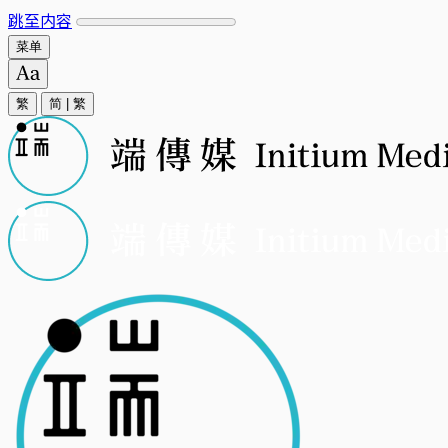
跳至内容
菜单
繁
简
|
繁