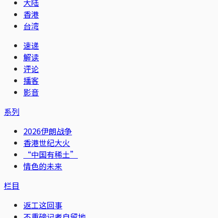
大陆
香港
台湾
速递
解读
评论
播客
影音
系列
2026伊朗战争
香港世纪大火
“中国有稀土”
情色的未来
栏目
返工这回事
不重磅记者自留地