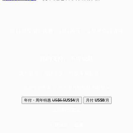
端11周年限定优惠，1周1美元，让思考保持清爽
你的支持，不可或缺
成为会员，阅读全文，领取专属权益
选择守护方案 + 华尔街日报或纽约时报
年付・周年特惠
US$6.5
US$4
/月
月付
US$8
/月
立即解锁全文
已是会员？
登录