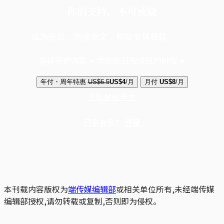
你的支持，不可或缺
成为会员，阅读全文，领取专属权益
选择守护方案 + 华尔街日报或纽约时报
年付・周年特惠
US$6.5
US$4
/月
月付
US$8
/月
立即解锁全文
已是会员？
登录
本刊载内容版权为
端传媒编辑部
或相关单位所有,未经端传媒
编辑部授权,请勿转载或复制,否则即为侵权。