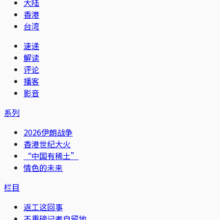
大陆
香港
台湾
速递
解读
评论
播客
影音
系列
2026伊朗战争
香港世纪大火
“中国有稀土”
情色的未来
栏目
返工这回事
不重磅记者自留地