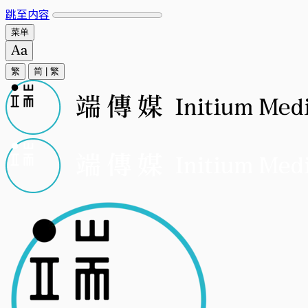
跳至内容
菜单
繁
简
|
繁