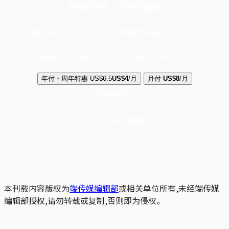
你的支持，不可或缺
成为会员，阅读全文，领取专属权益
选择守护方案 + 华尔街日报或纽约时报
年付・周年特惠
US$6.5
US$4
/月
月付
US$8
/月
立即解锁全文
已是会员？
登录
本刊载内容版权为
端传媒编辑部
或相关单位所有,未经端传媒
编辑部授权,请勿转载或复制,否则即为侵权。