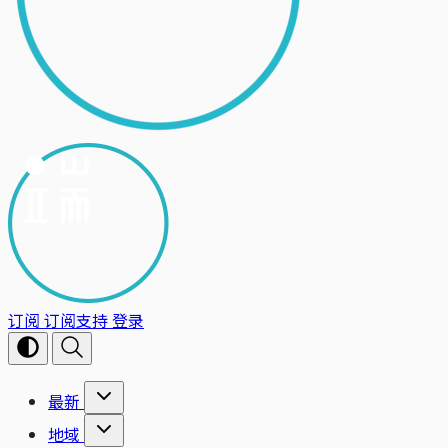
订阅
订阅支持
登录
最新
地域