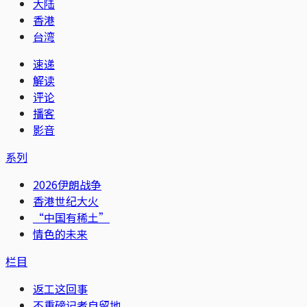
大陆
香港
台湾
速递
解读
评论
播客
影音
系列
2026伊朗战争
香港世纪大火
“中国有稀土”
情色的未来
栏目
返工这回事
不重磅记者自留地