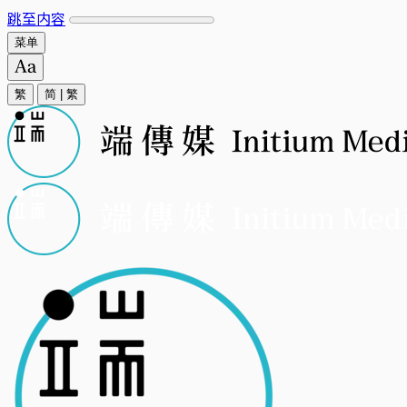
跳至内容
菜单
繁
简
|
繁