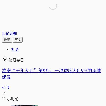
评论须知
最新
更多
社会
仅限会员
雄安“千年大计”第9年，一项进度为0.9%的新城
建设
小飞
11 小时前