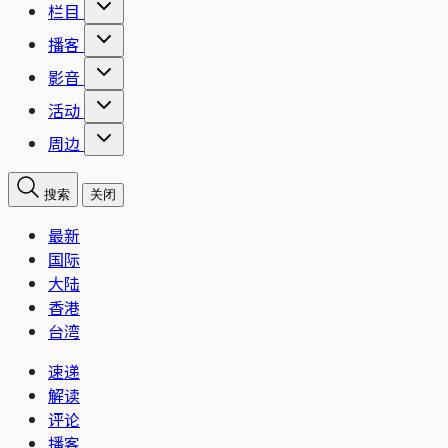
栏目
播客
影音
活动
周边
搜索
关闭
最新
国际
大陆
香港
台湾
速递
解读
评论
播客