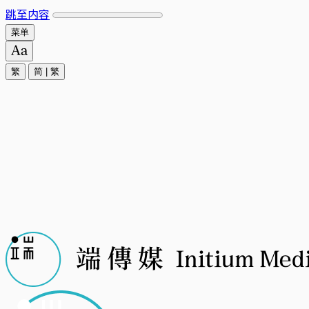
跳至内容
菜单
繁
简
|
繁