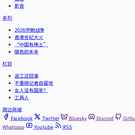
影音
系列
2026伊朗战争
香港世纪大火
“中国有稀土”
情色的未来
栏目
返工这回事
不重磅记者自留地
女人没有国家？
工具人
周边商城
Facebook
Twitter
Bluesky
Discord
Gith
Whatsapp
Youtube
RSS