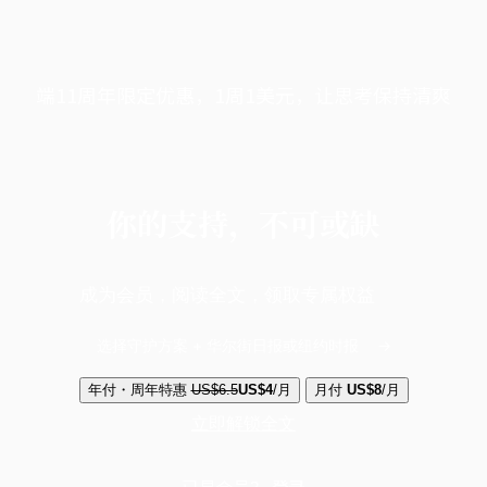
端11周年限定优惠，1周1美元，让思考保持清爽
你的支持，不可或缺
成为会员，阅读全文，领取专属权益
选择守护方案 + 华尔街日报或纽约时报
年付・周年特惠
US$6.5
US$4
/月
月付
US$8
/月
立即解锁全文
已是会员？
登录