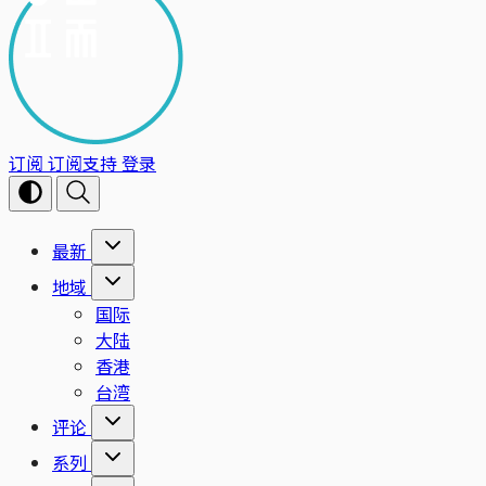
订阅
订阅支持
登录
最新
地域
国际
大陆
香港
台湾
评论
系列