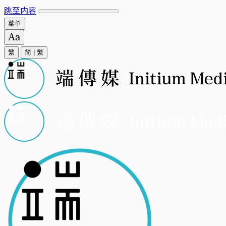
跳至内容
菜单
繁
简
|
繁