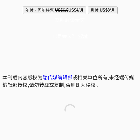
年付・周年特惠
US$6.5
US$4
/月
月付
US$8
/月
立即解锁全文
已是会员？
登录
本刊载内容版权为
端传媒编辑部
或相关单位所有,未经端传媒
编辑部授权,请勿转载或复制,否则即为侵权。