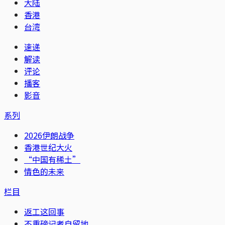
大陆
香港
台湾
速递
解读
评论
播客
影音
系列
2026伊朗战争
香港世纪大火
“中国有稀土”
情色的未来
栏目
返工这回事
不重磅记者自留地