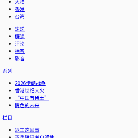
大陆
香港
台湾
速递
解读
评论
播客
影音
系列
2026伊朗战争
香港世纪大火
“中国有稀土”
情色的未来
栏目
返工这回事
不重磅记者自留地