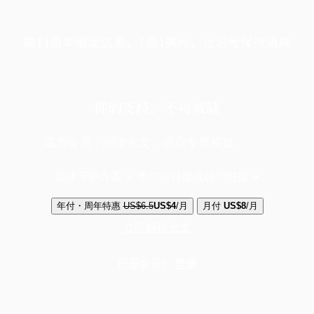
端11周年限定优惠，1周1美元，让思考保持清爽
你的支持，不可或缺
成为会员，阅读全文，领取专属权益
选择守护方案 + 华尔街日报或纽约时报
年付・周年特惠
US$6.5
US$4
/月
月付
US$8
/月
立即解锁全文
已是会员？
登录