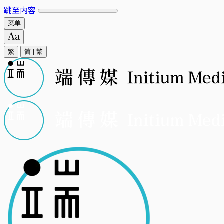
跳至内容
菜单
繁
简
|
繁