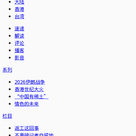
大陆
香港
台湾
速递
解读
评论
播客
影音
系列
2026伊朗战争
香港世纪大火
“中国有稀土”
情色的未来
栏目
返工这回事
不重磅记者自留地