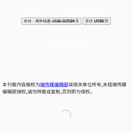
选择守护方案 + 华尔街日报或纽约时报
年付・周年特惠
US$6.5
US$4
/月
月付
US$8
/月
立即解锁全文
已是会员？
登录
本刊载内容版权为
端传媒编辑部
或相关单位所有,未经端传媒
编辑部授权,请勿转载或复制,否则即为侵权。