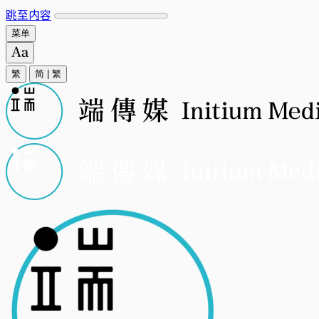
跳至内容
菜单
繁
简
|
繁