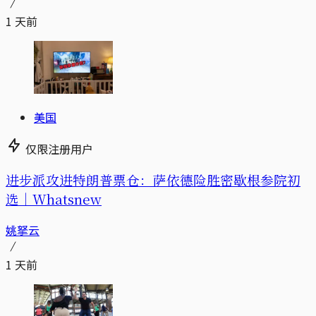
1 天前
美国
仅限注册用户
进步派攻进特朗普票仓：萨依德险胜密歇根参院初
选｜Whatsnew
姚拏云
1 天前