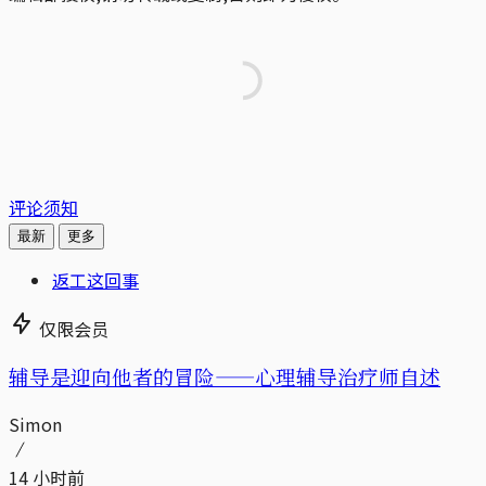
评论须知
最新
更多
返工这回事
仅限会员
辅导是迎向他者的冒险——心理辅导治疗师自述
Simon
14 小时前