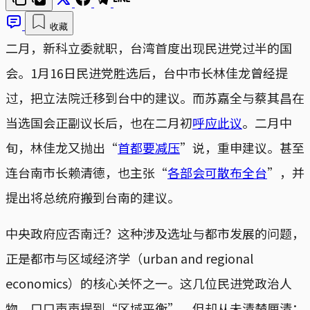
收藏
二月，新科立委就职，台湾首度出现民进党过半的国
会。1月16日民进党胜选后，台中市长林佳龙曾经提
过，把立法院迁移到台中的建议。而苏嘉全与蔡其昌在
当选国会正副议长后，也在二月初
呼应此议
。二月中
旬，林佳龙又抛出“
首都要减压
”说，重申建议。甚至
连台南市长赖清德，也主张“
各部会可散布全台
”，并
提出将总统府搬到台南的建议。
中央政府应否南迁？这种涉及选址与都市发展的问题，
正是都市与区域经济学（urban and regional
economics）的核心关怀之一。这几位民进党政治人
物，口口声声提到“区域平衡”，但却从未清楚厘清：