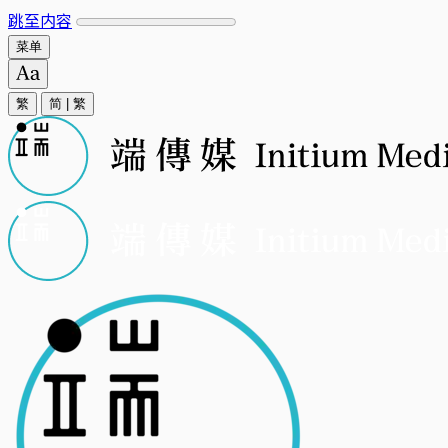
跳至内容
菜单
繁
简
|
繁