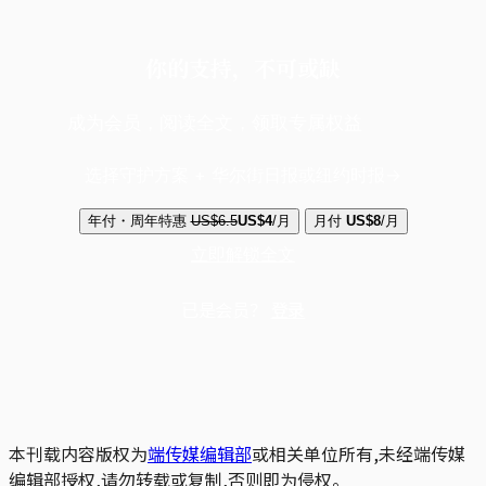
你的支持，不可或缺
成为会员，阅读全文，领取专属权益
选择守护方案 + 华尔街日报或纽约时报
年付・周年特惠
US$6.5
US$4
/月
月付
US$8
/月
立即解锁全文
已是会员？
登录
本刊载内容版权为
端传媒编辑部
或相关单位所有,未经端传媒
编辑部授权,请勿转载或复制,否则即为侵权。