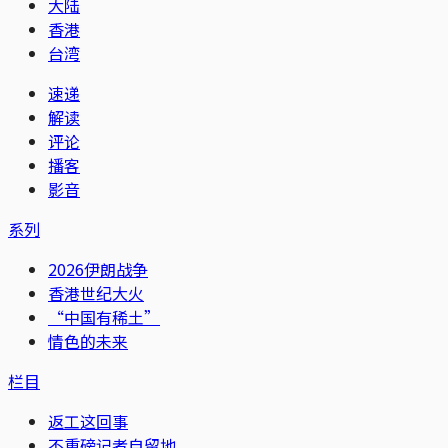
大陆
香港
台湾
速递
解读
评论
播客
影音
系列
2026伊朗战争
香港世纪大火
“中国有稀土”
情色的未来
栏目
返工这回事
不重磅记者自留地