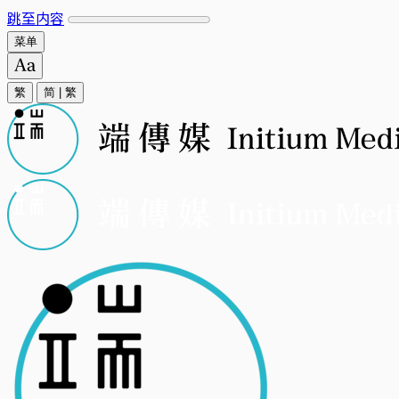
跳至内容
菜单
繁
简
|
繁