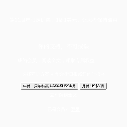
端11周年限定优惠，1周1美元，让思考保持清爽
你的支持，不可或缺
成为会员，阅读全文，领取专属权益
选择守护方案 + 华尔街日报或纽约时报
年付・周年特惠
US$6.5
US$4
/月
月付
US$8
/月
立即解锁全文
已是会员？
登录