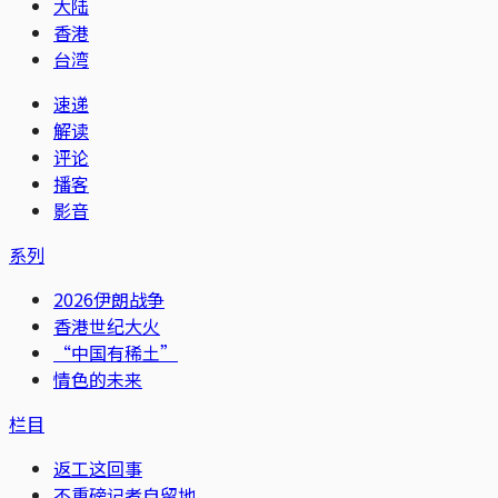
大陆
香港
台湾
速递
解读
评论
播客
影音
系列
2026伊朗战争
香港世纪大火
“中国有稀土”
情色的未来
栏目
返工这回事
不重磅记者自留地