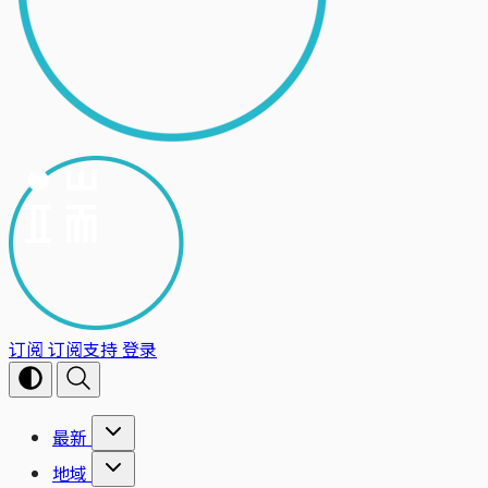
订阅
订阅支持
登录
最新
地域