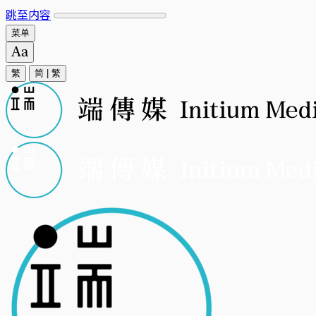
跳至内容
菜单
繁
简
|
繁