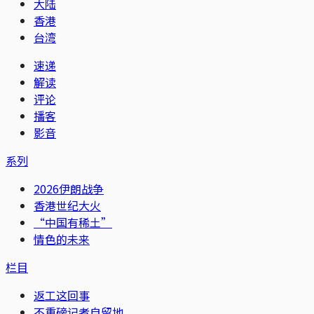
大陆
香港
台湾
速递
解读
评论
播客
影音
系列
2026伊朗战争
香港世纪大火
“中国有稀土”
情色的未来
栏目
返工这回事
不重磅记者自留地