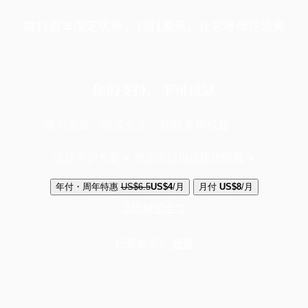
端11周年限定优惠，1周1美元，让思考保持清爽
你的支持，不可或缺
成为会员，阅读全文，领取专属权益
选择守护方案 + 华尔街日报或纽约时报
年付・周年特惠
US$6.5
US$4
/月
月付
US$8
/月
立即解锁全文
已是会员？
登录