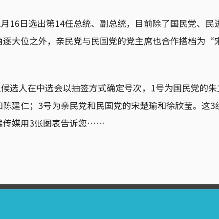
年1月16日选出第14任总统、副总统，目前除了国民党、
角逐大位之外，亲民党与民国党的党主席也合作搭档为“
3组候选人在中选会以抽签方式确定号次，1号为国民党的朱
和陈建仁；3号为亲民党和民国党的宋楚瑜和徐欣莹。这3
端传媒用3张图表告诉您……