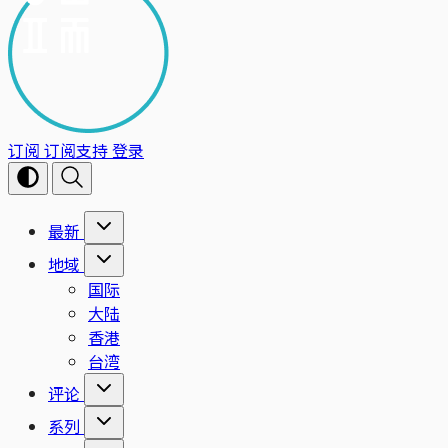
订阅
订阅支持
登录
最新
地域
国际
大陆
香港
台湾
评论
系列