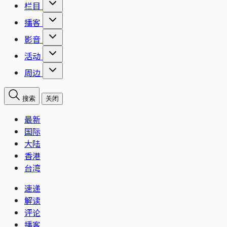
栏目
播客
影音
活动
周边
搜索
关闭
最新
国际
大陆
香港
台湾
速递
解读
评论
播客