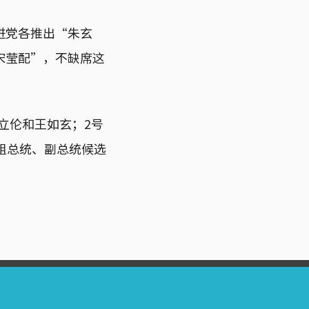
民进党各推出“朱玄
宋莹配”，不缺席这
立伦和王如玄；2号
组总统、副总统候选