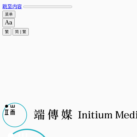
跳至内容
菜单
繁
简
|
繁