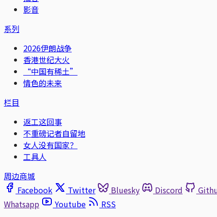
影音
系列
2026伊朗战争
香港世纪大火
“中国有稀土”
情色的未来
栏目
返工这回事
不重磅记者自留地
女人没有国家？
工具人
周边商城
Facebook
Twitter
Bluesky
Discord
Gith
Whatsapp
Youtube
RSS