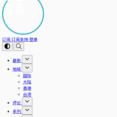
订阅
订阅支持
登录
最新
地域
国际
大陆
香港
台湾
评论
系列