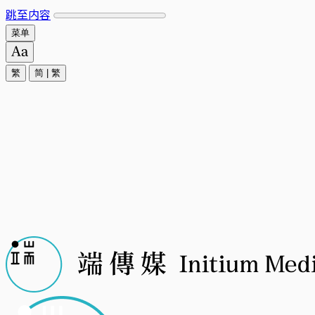
跳至内容
菜单
繁
简
|
繁