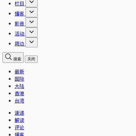
栏目
播客
影音
活动
周边
搜索
关闭
最新
国际
大陆
香港
台湾
速递
解读
评论
播客