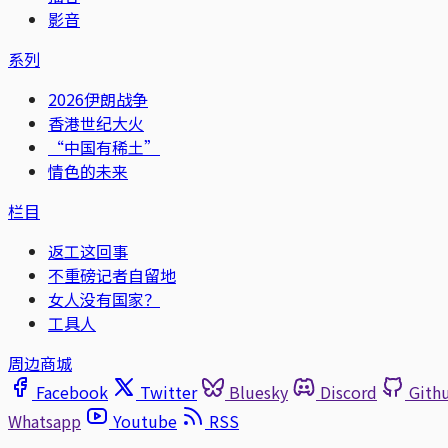
影音
系列
2026伊朗战争
香港世纪大火
“中国有稀土”
情色的未来
栏目
返工这回事
不重磅记者自留地
女人没有国家？
工具人
周边商城
Facebook
Twitter
Bluesky
Discord
Gith
Whatsapp
Youtube
RSS