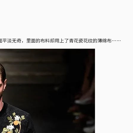
面平淡无奇，里面的布料却用上了青花瓷花纹的薄绵布……