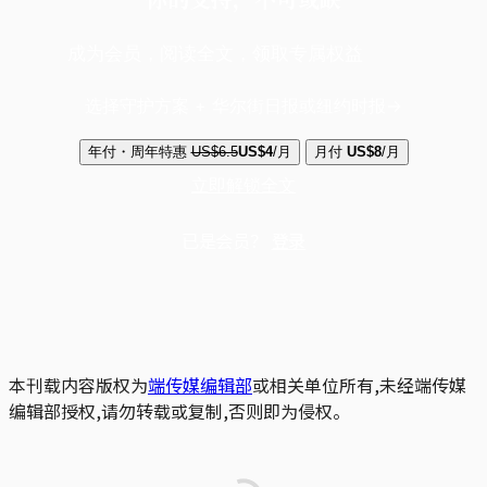
成为会员，阅读全文，领取专属权益
选择守护方案 + 华尔街日报或纽约时报
年付・周年特惠
US$6.5
US$4
/月
月付
US$8
/月
立即解锁全文
已是会员？
登录
本刊载内容版权为
端传媒编辑部
或相关单位所有,未经端传媒
编辑部授权,请勿转载或复制,否则即为侵权。