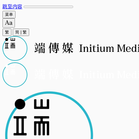
跳至内容
菜单
繁
简
|
繁