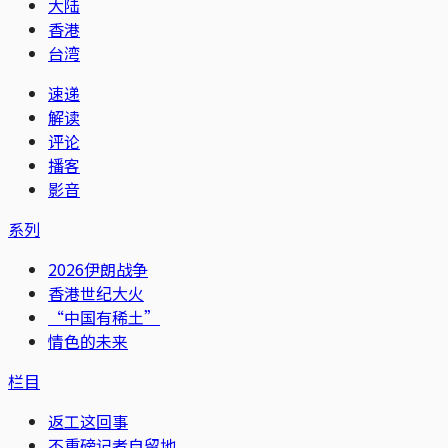
大陆
香港
台湾
速递
解读
评论
播客
影音
系列
2026伊朗战争
香港世纪大火
“中国有稀土”
情色的未来
栏目
返工这回事
不重磅记者自留地