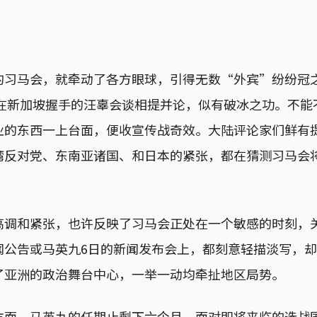
的习马会，就牵动了各方眼球，引得无数“外宾”纷纷冠
同在新加坡握手的汪辜会谈相提并论，似有破冰之功。不
业的东西一上台面，便收宣传战奇效。大陆评论家们鲜有
湾反对党、东南亚诸国、和日本的紧张，都在猜测习马会
高调和紧张，也许反映了习马会正处在一个敏感的时刻，
闻公告或马英九6日的新闻发布会上，都刻意轻描淡写，
了亚洲的政治舞台中心，一举一动均牵扯地区局势。
方面，马英九的任期止剩下六个月，面对即将来临的选战