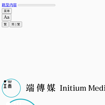
跳至内容
菜单
繁
简
|
繁