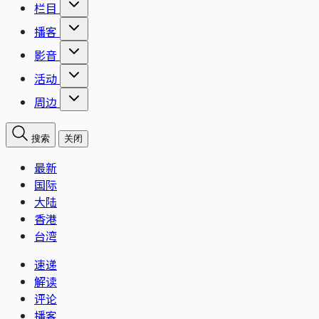
栏目
播客
影音
活动
周边
搜索
关闭
最新
国际
大陆
香港
台湾
速递
解读
评论
播客