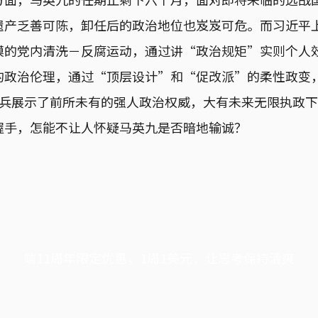
产乏善可陈，卸任后的政治地位也岌岌可危。而习近平上
模的党内清洗－反腐运动，通过讲“政治规矩”实则个人
的政治伦理，通过“顶层设计”和“促改派”的柔性政变
阅兵展示了前所未有的强人政治权威，大有未来无限执政
握手，怎能不让人怀疑马英九是否暗地输诚？
端11周年限定优惠，1周1美元，让思考保持清爽