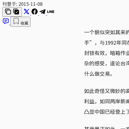
刊登于:
2015-11-08
收藏
一个貌似突如其来
手”，与1992年
封锁有效，暗箱作
杂的感受，遑论台
什么做交易。
如此奇怪又微妙的
利益。如同两岸新
凸显中国已经登上
其背景正如此。一