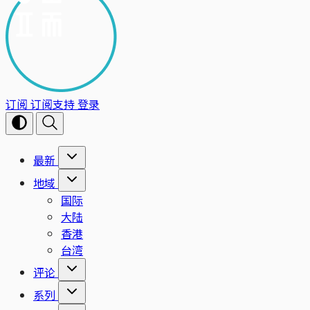
订阅
订阅支持
登录
最新
地域
国际
大陆
香港
台湾
评论
系列