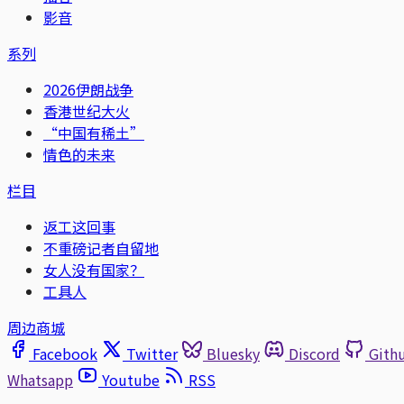
影音
系列
2026伊朗战争
香港世纪大火
“中国有稀土”
情色的未来
栏目
返工这回事
不重磅记者自留地
女人没有国家？
工具人
周边商城
Facebook
Twitter
Bluesky
Discord
Gith
Whatsapp
Youtube
RSS