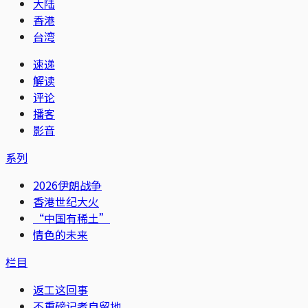
大陆
香港
台湾
速递
解读
评论
播客
影音
系列
2026伊朗战争
香港世纪大火
“中国有稀土”
情色的未来
栏目
返工这回事
不重磅记者自留地