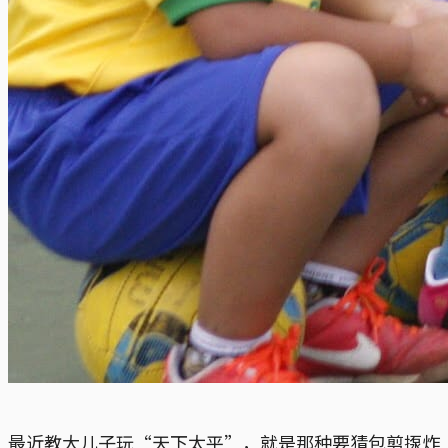
最近教大儿子玩“天下太平”，就是那种要猜包剪揼炸