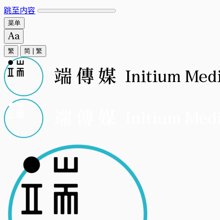
跳至内容
菜单
繁
简
|
繁