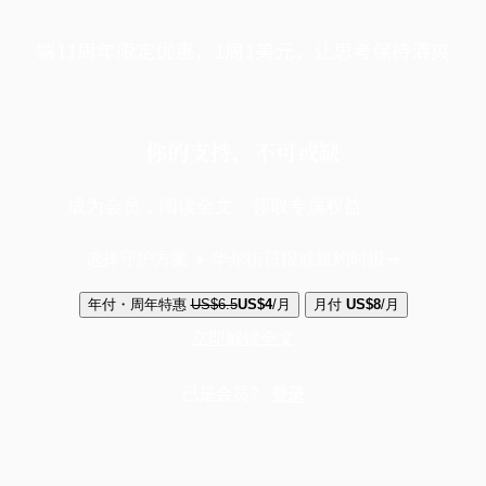
端11周年限定优惠，1周1美元，让思考保持清爽
你的支持，不可或缺
成为会员，阅读全文，领取专属权益
选择守护方案 + 华尔街日报或纽约时报
年付・周年特惠
US$6.5
US$4
/月
月付
US$8
/月
立即解锁全文
已是会员？
登录