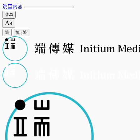
跳至内容
菜单
繁
简
|
繁