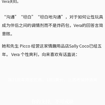
Vera夫妇。
“沟通”“坦白”“坦白地沟通”，对于如何让性玩具
成为伴侣之间的调情剂而不是炸药包，Vera的回答言简
意赅。
她和先生 Picco 经营这家情趣用品店Sally Coco已经五
年。 Vera 个性爽利，向来喜欢有话直说：
端11周年限定优惠，1周1美元，让思考保持清爽
你的支持，不可或缺