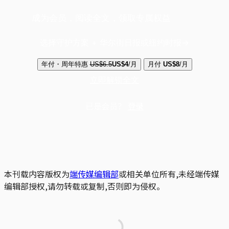
成为会员，阅读全文，领取专属权益
选择守护方案 + 华尔街日报或纽约时报
年付・周年特惠
US$6.5
US$4
/月
月付
US$8
/月
立即解锁全文
已是会员？
登录
本刊载内容版权为
端传媒编辑部
或相关单位所有,未经端传媒
编辑部授权,请勿转载或复制,否则即为侵权。