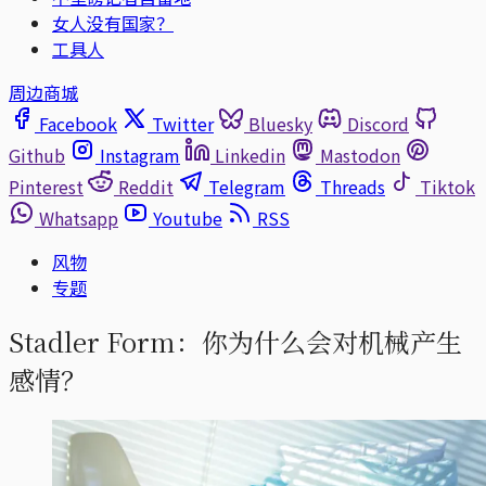
女人没有国家？
工具人
周边商城
Facebook
Twitter
Bluesky
Discord
Github
Instagram
Linkedin
Mastodon
Pinterest
Reddit
Telegram
Threads
Tiktok
Whatsapp
Youtube
RSS
风物
专题
Stadler Form：你为什么会对机械产生
感情？