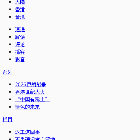
大陆
香港
台湾
速递
解读
评论
播客
影音
系列
2026伊朗战争
香港世纪大火
“中国有稀土”
情色的未来
栏目
返工这回事
不重磅记者自留地