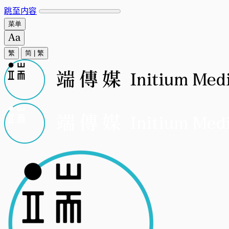
跳至内容
菜单
繁
简
|
繁