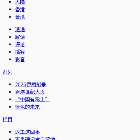
大陆
香港
台湾
速递
解读
评论
播客
影音
系列
2026伊朗战争
香港世纪大火
“中国有稀土”
情色的未来
栏目
返工这回事
不重磅记者自留地