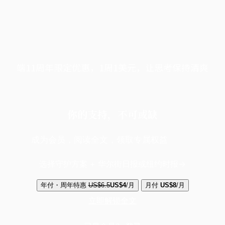
端11周年限定优惠，1周1美元，让思考保持清爽
你的支持，不可或缺
成为会员，阅读全文，领取专属权益
选择守护方案 + 华尔街日报或纽约时报
年付・周年特惠
US$6.5
US$4
/月
月付
US$8
/月
立即解锁全文