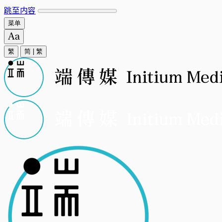
跳至内容
菜单
繁
简
|
繁