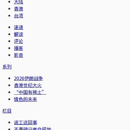
大陆
香港
台湾
速递
解读
评论
播客
影音
系列
2026伊朗战争
香港世纪大火
“中国有稀土”
情色的未来
栏目
返工这回事
不重磅记者自留地