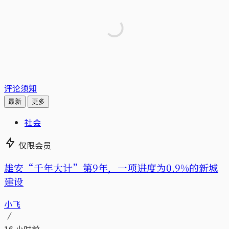
评论须知
最新
更多
社会
仅限会员
雄安“千年大计”第9年，一项进度为0.9%的新城
建设
小飞