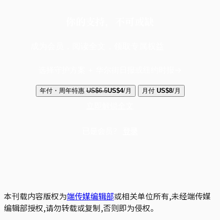
你的支持，不可或缺
成为会员，阅读全文，领取专属权益
选择守护方案 + 华尔街日报或纽约时报
年付・周年特惠
US$6.5
US$4
/月
月付
US$8
/月
立即解锁全文
已是会员？
登录
本刊载内容版权为
端传媒编辑部
或相关单位所有,未经端传媒
编辑部授权,请勿转载或复制,否则即为侵权。