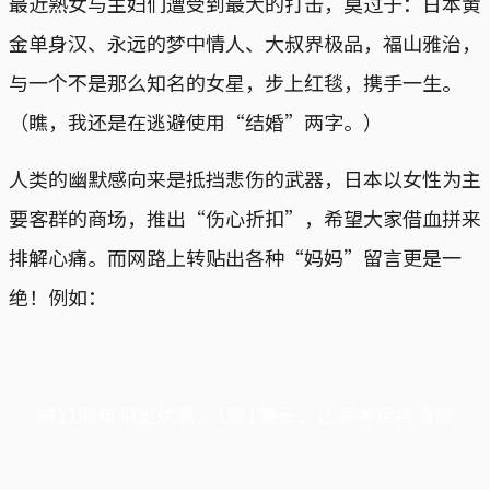
最近熟女与主妇们遭受到最大的打击，莫过于：日本黄
金单身汉、永远的梦中情人、大叔界极品，福山雅治，
与一个不是那么知名的女星，步上红毯，携手一生。
（瞧，我还是在逃避使用“结婚”两字。）
人类的幽默感向来是抵挡悲伤的武器，日本以女性为主
要客群的商场，推出“伤心折扣”，希望大家借血拼来
排解心痛。而网路上转贴出各种“妈妈”留言更是一
绝！例如：
端11周年限定优惠，1周1美元，让思考保持清爽