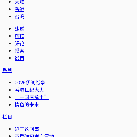
大陆
香港
台湾
速递
解读
评论
播客
影音
系列
2026伊朗战争
香港世纪大火
“中国有稀土”
情色的未来
栏目
返工这回事
不重磅记者自留地