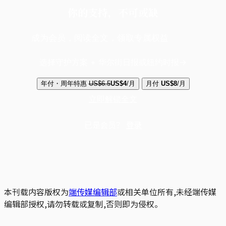
你的支持，不可或缺
成为会员，阅读全文，领取专属权益
选择守护方案 + 华尔街日报或纽约时报
年付・周年特惠
US$6.5
US$4
/月
月付
US$8
/月
立即解锁全文
已是会员？
登录
本刊载内容版权为
端传媒编辑部
或相关单位所有,未经端传媒
编辑部授权,请勿转载或复制,否则即为侵权。