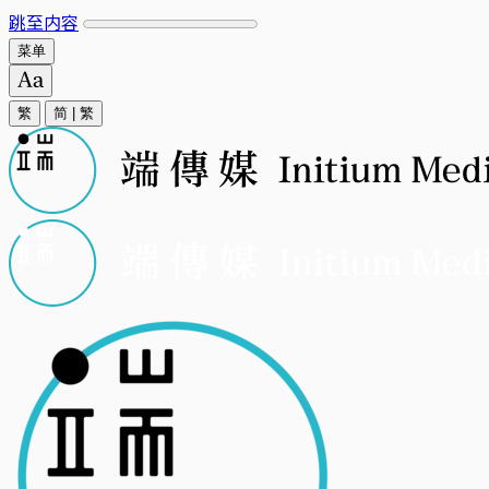
跳至内容
菜单
繁
简
|
繁