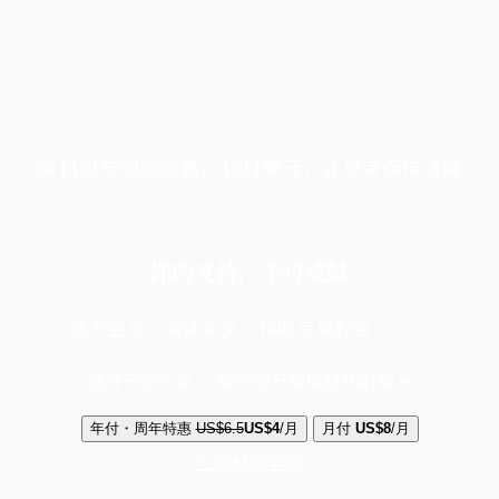
端11周年限定优惠，1周1美元，让思考保持清爽
你的支持，不可或缺
成为会员，阅读全文，领取专属权益
选择守护方案 + 华尔街日报或纽约时报
年付・周年特惠
US$6.5
US$4
/月
月付
US$8
/月
立即解锁全文