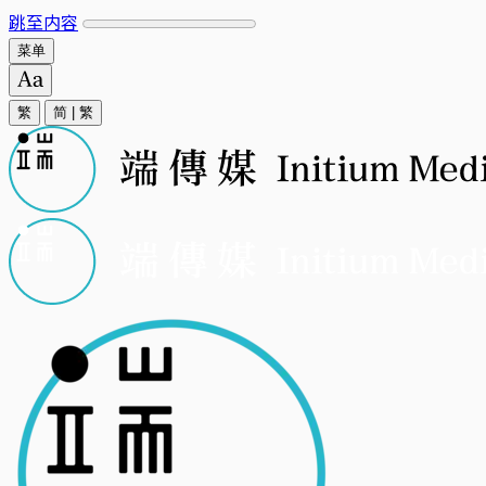
跳至内容
菜单
繁
简
|
繁