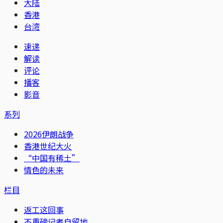
大陆
香港
台湾
速递
解读
评论
播客
影音
系列
2026伊朗战争
香港世纪大火
“中国有稀土”
情色的未来
栏目
返工这回事
不重磅记者自留地