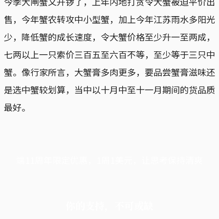
今季大闸蟹又开锣了，上年内地打贪令大蟹被迫平价出
售，今年蟹农转攻中小型蟹，加上今年江苏雨水多阳光
少，降低蟹的成长速度，令大蟹价格至少升一至两成，
七两以上一只索价三百五至六百不等，至少等于三只中
蟹。像行家所言，大蟹膏多肉更多，要品尝蟹膏滋味还
是选中蟹较划算，当中以十月中至十一月期间的货品质
最好。
端11周年限定优惠，1周1美元，让思考保持清爽
你的支持，不可或缺