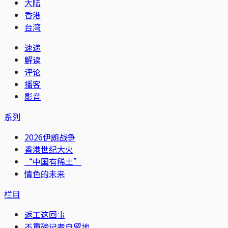
大陆
香港
台湾
速递
解读
评论
播客
影音
系列
2026伊朗战争
香港世纪大火
“中国有稀土”
情色的未来
栏目
返工这回事
不重磅记者自留地