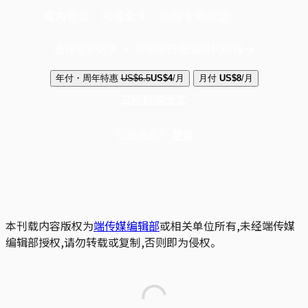
成为会员，阅读全文，领取专属权益
选择守护方案 + 华尔街日报或纽约时报
年付・周年特惠
US$6.5
US$4
/月
月付
US$8
/月
立即解锁全文
已是会员？
登录
本刊载内容版权为
端传媒编辑部
或相关单位所有,未经端传媒
编辑部授权,请勿转载或复制,否则即为侵权。