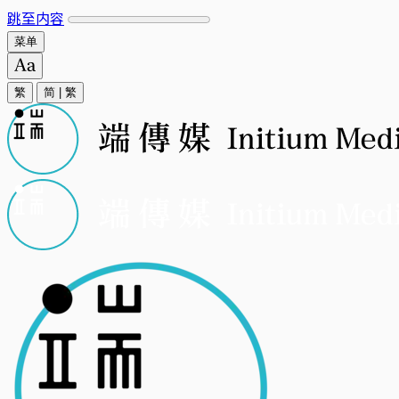
跳至内容
菜单
繁
简
|
繁