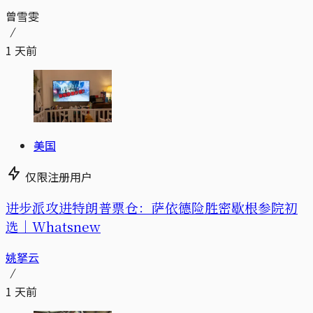
曾雪雯
1 天前
美国
仅限注册用户
进步派攻进特朗普票仓：萨依德险胜密歇根参院初
选｜Whatsnew
姚拏云
1 天前