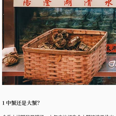
1 中蟹还是大蟹？