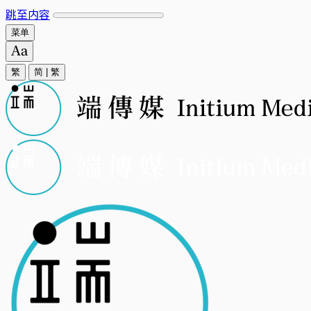
跳至内容
菜单
繁
简
|
繁