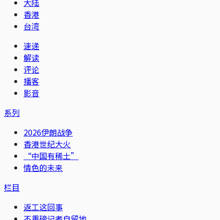
大陆
香港
台湾
速递
解读
评论
播客
影音
系列
2026伊朗战争
香港世纪大火
“中国有稀土”
情色的未来
栏目
返工这回事
不重磅记者自留地