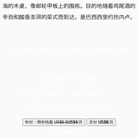
海的木桌，像邮轮甲板上的围栋。目的地随着鸡尾酒的
辛劲和酸香澎湃的菜式而到达，是巴西西里约热内卢。
端11周年限定优惠，1周1美元，让思考保持清爽
你的支持，不可或缺
成为会员，阅读全文，领取专属权益
选择守护方案 + 华尔街日报或纽约时报
年付・周年特惠
US$6.5
US$4
/月
月付
US$8
/月
立即解锁全文