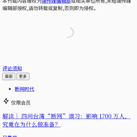
本刊载内容版权为
端传媒编辑部
或相关单位所有,未经端传媒
编辑部授权,请勿转载或复制,否则即为侵权。
评论须知
最新
更多
断网时代
仅限会员
解读｜
四问台湾“断网”演习：影响 1700 万人，
究竟在为什么做准备？