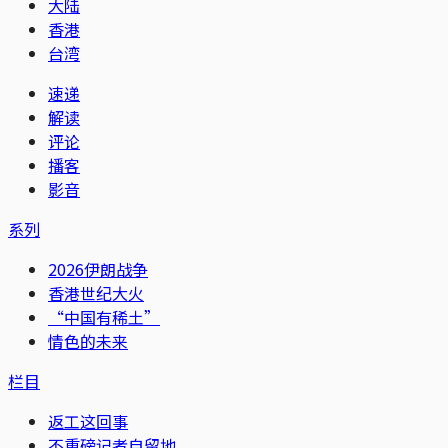
大陆
香港
台湾
速递
解读
评论
播客
影音
系列
2026伊朗战争
香港世纪大火
“中国有稀土”
情色的未来
栏目
返工这回事
不重磅记者自留地