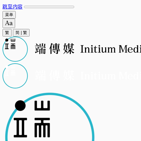
跳至内容
菜单
繁
简
|
繁