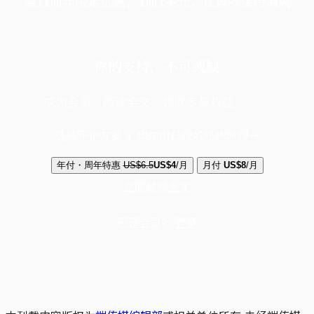
端11周年限定优惠，1周1美元，让思考保持清爽
你的支持，不可或缺
成为会员，阅读全文，领取专属权益
选择守护方案 + 华尔街日报或纽约时报
年付・周年特惠
US$6.5
US$4
/月
月付
US$8
/月
立即解锁全文
已是会员？
登录