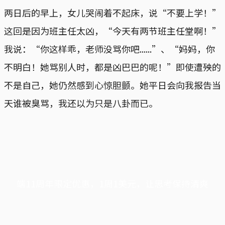
两日后的早上，女儿哭闹着不起床，说“不要上学！”
这回是因为班主任太凶，“今天有两节班主任堂啊！”
我说：“你这样乖，老师没骂你吧......”、“妈妈，你
不明白！她骂别人时，都是凶巴巴的呢！”即使遭殃的
不是自己，她仍然感到心惊胆颤。她平日会向我报告当
天谁被臭骂，我还以为只是八卦而已。
端11周年限定优惠，1周1美元，让思考保持清爽