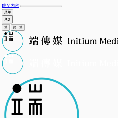
跳至内容
菜单
繁
简
|
繁