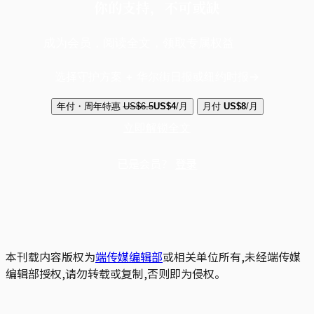
你的支持，不可或缺
成为会员，阅读全文，领取专属权益
选择守护方案 + 华尔街日报或纽约时报
年付・周年特惠
US$6.5
US$4
/月
月付
US$8
/月
立即解锁全文
已是会员？
登录
本刊载内容版权为
端传媒编辑部
或相关单位所有,未经端传媒
编辑部授权,请勿转载或复制,否则即为侵权。