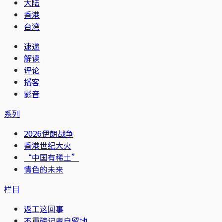
大陆
香港
台湾
速递
解读
评论
播客
影音
系列
2026伊朗战争
香港世纪大火
“中国有稀土”
情色的未来
栏目
返工这回事
不重磅记者自留地