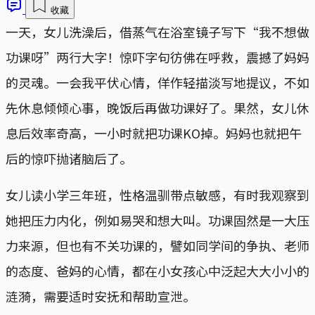
收藏
一天，女儿洗澡后，借蒸气在浴室镜子写下“我不想做
功课呀”两行大字！惊吓字句彷佛在呼救，震撼了妈妈
的灵魂。一会我平伏心情，佯作轻描淡写地提议，不如
先休息倾倾心事，晚饭后再做功课好了。果然，女儿休
息后效率奇高，一小时就把功课KO掉。妈妈也就把午
后的惊吓抛诸脑后了。
女儿读小学三年班，性格温驯带点敏感，有时我观察到
她把压力内化，例如易哭和想大叫。功课固然是一大压
力来源，但也有不关功课的，譬如同学间的争执、老师
的态度、爸妈的心情，都在小女孩心中泛起大大小小的
涟漪，需要适时安抚和帮助宣泄。