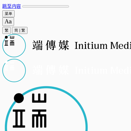
跳至内容
菜单
繁
简
|
繁