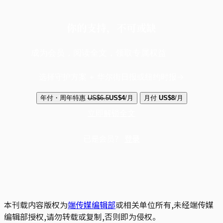
你的支持，不可或缺
成为会员，阅读全文，领取专属权益
选择守护方案 + 华尔街日报或纽约时报
年付・周年特惠
US$6.5
US$4
/月
月付
US$8
/月
立即解锁全文
已是会员？
登录
本刊载内容版权为
端传媒编辑部
或相关单位所有,未经端传媒
编辑部授权,请勿转载或复制,否则即为侵权。