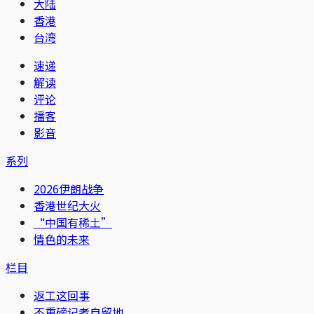
大陆
香港
台湾
速递
解读
评论
播客
影音
系列
2026伊朗战争
香港世纪大火
“中国有稀土”
情色的未来
栏目
返工这回事
不重磅记者自留地