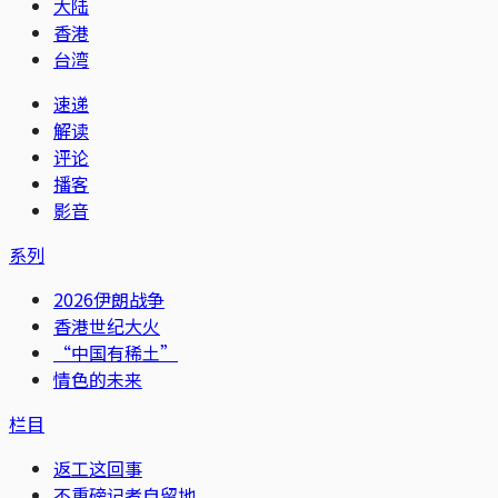
大陆
香港
台湾
速递
解读
评论
播客
影音
系列
2026伊朗战争
香港世纪大火
“中国有稀土”
情色的未来
栏目
返工这回事
不重磅记者自留地