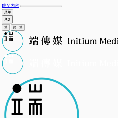
跳至内容
菜单
繁
简
|
繁