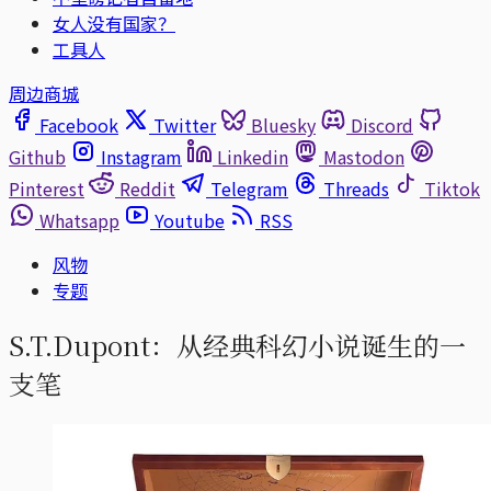
女人没有国家？
工具人
周边商城
Facebook
Twitter
Bluesky
Discord
Github
Instagram
Linkedin
Mastodon
Pinterest
Reddit
Telegram
Threads
Tiktok
Whatsapp
Youtube
RSS
风物
专题
S.T.Dupont：从经典科幻小说诞生的一
支笔