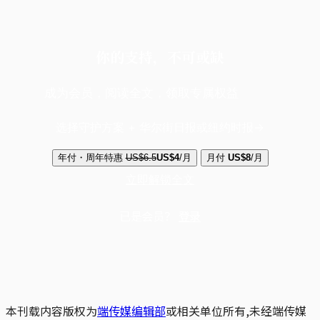
你的支持，不可或缺
成为会员，阅读全文，领取专属权益
选择守护方案 + 华尔街日报或纽约时报
年付・周年特惠
US$6.5
US$4
/月
月付
US$8
/月
立即解锁全文
已是会员？
登录
本刊载内容版权为
端传媒编辑部
或相关单位所有,未经端传媒