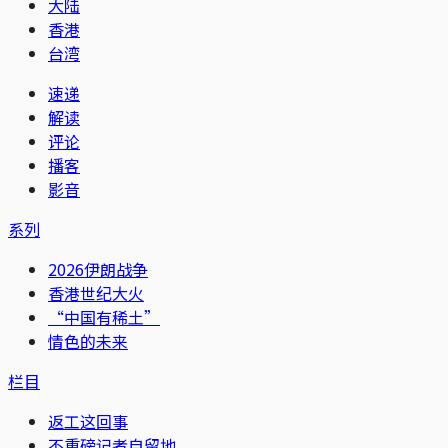
大陆
香港
台湾
速递
解读
评论
播客
影音
系列
2026伊朗战争
香港世纪大火
“中国有稀土”
情色的未来
栏目
返工这回事
不重磅记者自留地