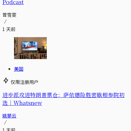
Podcast
曾雪雯
1 天前
美国
仅限注册用户
进步派攻进特朗普票仓：萨依德险胜密歇根参院初
选｜Whatsnew
姚拏云
1 天前