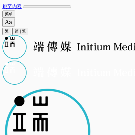
跳至内容
菜单
繁
简
|
繁