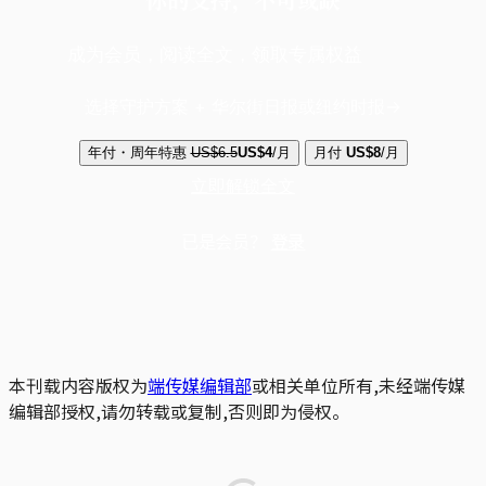
成为会员，阅读全文，领取专属权益
选择守护方案 + 华尔街日报或纽约时报
年付・周年特惠
US$6.5
US$4
/月
月付
US$8
/月
立即解锁全文
已是会员？
登录
本刊载内容版权为
端传媒编辑部
或相关单位所有,未经端传媒
编辑部授权,请勿转载或复制,否则即为侵权。