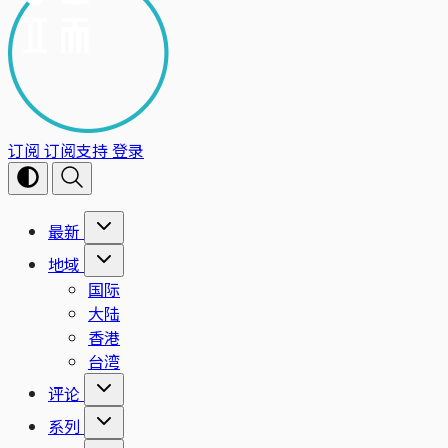
订阅
订阅支持
登录
最新
地域
国际
大陆
香港
台湾
评论
系列