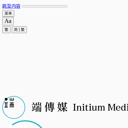
跳至内容
菜单
繁
简
|
繁