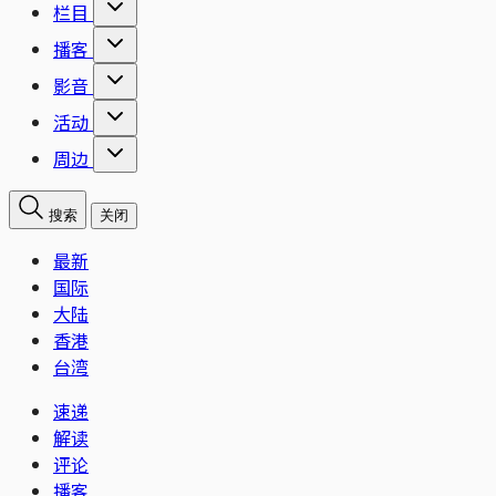
栏目
播客
影音
活动
周边
搜索
关闭
最新
国际
大陆
香港
台湾
速递
解读
评论
播客