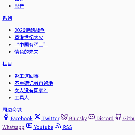
影音
系列
2026伊朗战争
香港世纪大火
“中国有稀土”
情色的未来
栏目
返工这回事
不重磅记者自留地
女人没有国家？
工具人
周边商城
Facebook
Twitter
Bluesky
Discord
Gith
Whatsapp
Youtube
RSS